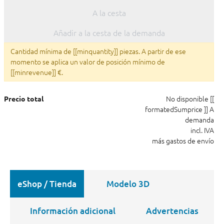
A la cesta
Añadir a la cesta de la demanda
Cantidad mínima de [[minquantity]] piezas. A partir de ese
momento se aplica un valor de posición mínimo de
[[minrevenue]] €.
No disponible
[[
Precio total
formatedSumprice ]]
A
demanda
incl. IVA
más gastos de envío
eShop / Tienda
Modelo 3D
Información adicional
Advertencias