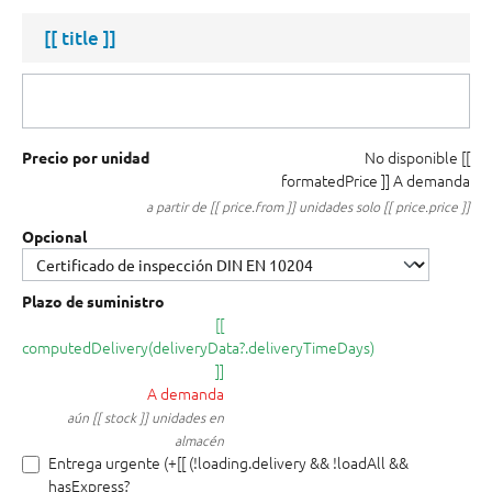
[[ title ]]
No disponible
[[
Precio por unidad
formatedPrice ]]
A demanda
a partir de [[ price.from ]] unidades solo [[ price.price ]]
Opcional
Plazo de suministro
[[
computedDelivery(deliveryData?.deliveryTimeDays)
]]
A demanda
aún [[ stock ]] unidades en
almacén
Entrega urgente (+[[ (!loading.delivery && !loadAll &&
hasExpress?