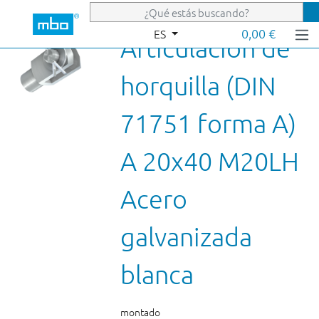
Saltar al contenido principal
0,00 €
ES
Articulación de
horquilla (DIN
71751 forma A)
A 20x40 M20LH
Acero
galvanizada
blanca
montado