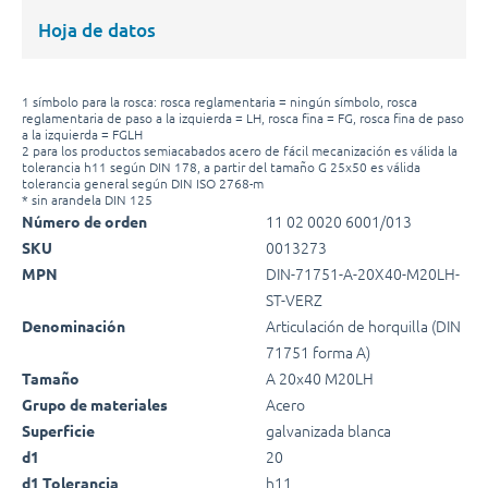
Hoja de datos
1 símbolo para la rosca: rosca reglamentaria = ningún símbolo, rosca
reglamentaria de paso a la izquierda = LH, rosca fina = FG, rosca fina de paso
a la izquierda = FGLH
2 para los productos semiacabados acero de fácil mecanización es válida la
tolerancia h11 según DIN 178, a partir del tamaño G 25x50 es válida
tolerancia general según DIN ISO 2768-m
* sin arandela DIN 125
11 02 0020 6001/013
Número de orden
0013273
SKU
DIN-71751-A-20X40-M20LH-
MPN
ST-VERZ
Articulación de horquilla (DIN
Denominación
71751 forma A)
A 20x40 M20LH
Tamaño
Acero
Grupo de materiales
galvanizada blanca
Superficie
20
d1
h11
d1 Tolerancia