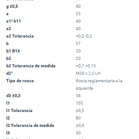
40
g ±0,5
53
a
40
a1² h11
40
a2
+0,5 -0,2
a2 Tolerancia
57
b
20
b1 B13
20
b2
+0,7 +0,15
b2 Tolerancia de medida
M20 x 2,5 LH
d2¹
Rosca reglamentaria a la
Tipo de rosca
izquierda
34
d3 ±0,3
105
l1
±0,5
l1 Tolerancia
80
l2
±0,4
l2 Tolerancia de medida
30
l3