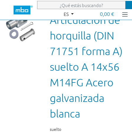
Saltar al contenido principal
0,00 €
ES
Articulación de
horquilla (DIN
71751 forma A)
suelto A 14x56
M14FG Acero
galvanizada
blanca
suelto