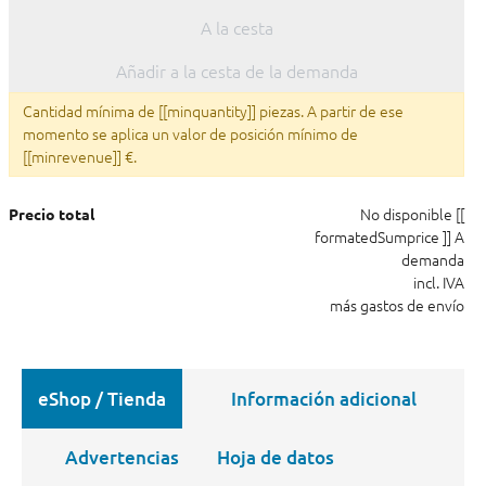
A la cesta
Añadir a la cesta de la demanda
Cantidad mínima de [[minquantity]] piezas. A partir de ese
momento se aplica un valor de posición mínimo de
[[minrevenue]] €.
No disponible
[[
Precio total
formatedSumprice ]]
A
demanda
incl. IVA
más gastos de envío
eShop / Tienda
Información adicional
Advertencias
Hoja de datos