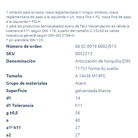
1 símbolo para la rosca: rosca reglamentaria = ningún símbolo, rosca
reglamentaria de paso a la izquierda = LH, rosca fina = FG, rosca fina de paso
a la izquierda = FGLH
2 para los productos semiacabados acero de fácil mecanización es válida la
tolerancia h11 según DIN 178, a partir del tamaño G 25x50 es válida
tolerancia general según DIN ISO 2768-m
* sin arandela DIN 125
66 02 0014 6002/013
Número de orden
0052213
SKU
Articulación de horquilla (DIN
Denominación
71751 forma A), suelto
A 14x56 M14FG
Tamaño
Acero
Grupo de materiales
galvanizada blanca
Superficie
14
d1
h11
d1 Tolerancia
56
g ±0,5
40
a
27
a1² h11
27
a2