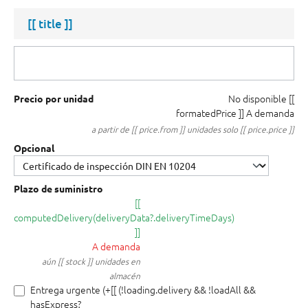
[[ title ]]
No disponible
[[
Precio por unidad
formatedPrice ]]
A demanda
a partir de [[ price.from ]] unidades solo [[ price.price ]]
Opcional
Plazo de suministro
[[
computedDelivery(deliveryData?.deliveryTimeDays)
]]
A demanda
aún [[ stock ]] unidades en
almacén
Entrega urgente (+[[ (!loading.delivery && !loadAll &&
hasExpress?