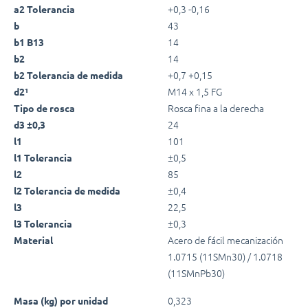
+0,3 -0,16
a2 Tolerancia
43
b
14
b1 B13
14
b2
+0,7 +0,15
b2 Tolerancia de medida
M14 x 1,5 FG
d2¹
Rosca fina a la derecha
Tipo de rosca
24
d3 ±0,3
101
l1
±0,5
l1 Tolerancia
85
l2
±0,4
l2 Tolerancia de medida
22,5
l3
±0,3
l3 Tolerancia
Acero de fácil mecanización
Material
1.0715 (11SMn30) / 1.0718
(11SMnPb30)
0,323
Masa (kg) por unidad