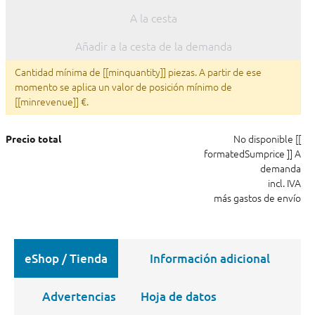
A la cesta
Añadir a la cesta de la demanda
Cantidad mínima de [[minquantity]] piezas. A partir de ese
momento se aplica un valor de posición mínimo de
[[minrevenue]] €.
No disponible
[[
Precio total
formatedSumprice ]]
A
demanda
incl. IVA
más gastos de envío
eShop / Tienda
Información adicional
Advertencias
Hoja de datos