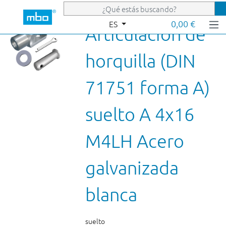
Saltar al contenido principal
0,00 €
ES
Articulación de
horquilla (DIN
71751 forma A)
suelto A 4x16
M4LH Acero
galvanizada
blanca
suelto