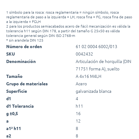
1 símbolo para la rosca: rosca reglamentaria = ningún símbolo, rosca
reglamentaria de paso a la izquierda = LH, rosca fina = FG, rosca fina de paso
a la izquierda = FGLH
2 para los productos semiacabados acero de fácil mecanización es válida la
tolerancia h11 según DIN 178, a partir del tamaño G 25x50 es válida
tolerancia general según DIN ISO 2768-m
* sin arandela DIN 125
61 02 0004 6002/013
Número de orden
0042432
SKU
Articulación de horquilla (DIN
Denominación
71751 forma A), suelto
A 4x16 M4LH
Tamaño
Acero
Grupo de materiales
galvanizada blanca
Superficie
4
d1
h11
d1 Tolerancia
16
g ±0,5
12
a
8
a1² h11
8
a2