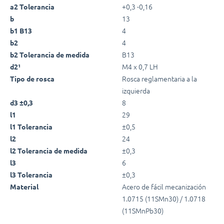
+0,3 -0,16
a2 Tolerancia
13
b
4
b1 B13
4
b2
B13
b2 Tolerancia de medida
M4 x 0,7 LH
d2¹
Rosca reglamentaria a la
Tipo de rosca
izquierda
8
d3 ±0,3
29
l1
±0,5
l1 Tolerancia
24
l2
±0,3
l2 Tolerancia de medida
6
l3
±0,3
l3 Tolerancia
Acero de fácil mecanización
Material
1.0715 (11SMn30) / 1.0718
(11SMnPb30)