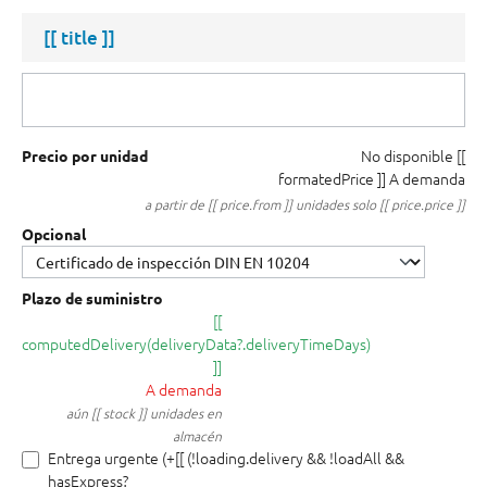
[[ title ]]
No disponible
[[
Precio por unidad
formatedPrice ]]
A demanda
a partir de [[ price.from ]] unidades solo [[ price.price ]]
Opcional
Plazo de suministro
[[
computedDelivery(deliveryData?.deliveryTimeDays)
]]
A demanda
aún [[ stock ]] unidades en
almacén
Entrega urgente (+[[ (!loading.delivery && !loadAll &&
hasExpress?