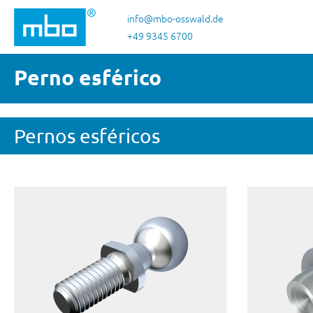
tar al contenido principal
Saltar a la búsqueda
Saltar a la navegación principal
info@mbo-osswald.de
+49 9345 6700
Perno esférico
Pernos esféricos