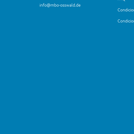
info@mbo-osswald.de
Condicio
Condicio