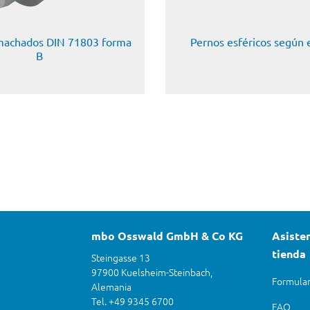
machados DIN 71803 forma
Pernos esféricos según 
B
mbo Osswald GmbH & Co KG
Asisten
tienda
Steingasse 13
97900 Kuelsheim-Steinbach,
Formular
Alemania
Tel. +49 9345 6700
FAQ