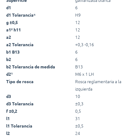
6
d1
H9
d1 Tolerancia⁵
12
g ±0,5
12
a1² h11
12
a2
+0,3 -0,16
a2 Tolerancia
6
b1 B13
6
b2
B13
b2 Tolerancia de medida
M6 x 1 LH
d2¹
Rosca reglamentaria a la
Tipo de rosca
izquierda
10
d3
±0,3
d3 Tolerancia
0,5
f ±0,2
31
l1
±0,5
l1 Tolerancia
24
l2