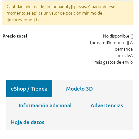
Cantidad mínima de [[minquantity]] piezas. A partir de ese
momento se aplica un valor de posición mínimo de
[[minrevenue]] €.
No disponible
[[
Precio total
formatedSumprice ]]
A
demanda
incl. IVA
más gastos de envío
eShop / Tienda
Modelo 3D
Información adicional
Advertencias
Hoja de datos