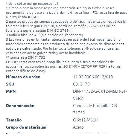
* dans cette marge respecter b1
1 símbolo para la rosca: rosca reglamentaria = ningún símbolo, rosca
reglamentaria de paso a la izquierda = LH, rosca fina = FG, rosca fina de paso
a la izquierda = FGLH
2 para los productos semiacabados acero de fácil mecanización es válida la
tolerancia h11 según DIN 178, a partir del tamaño G 25x50 es válida
tolerancia general según DIN ISO 2768-m
3 radio o bisel de 45° (a elección del fabricante)
5 Las versiones en brillante fabricadas en acero de fácil mecanización o
materiales comparables se producen de serie con exceso de dimensiones
apto para galvanizado. Por lo tanto, la tolerancia H9 solo se aplica a las
versiones en acero galvanizada y acero inoxidable.
** similares a DIN 71752
CETOP: Estas cabezas de horquilla, en cuanto a sus dimensiones de
acoplamiento, cumplen las normas ISO 8140 y CETOP RP102P (la forma
exterior difiere de éstas)
11 02 0006 0012/013
Número de orden
0013179
SKU
DIN-71752-G-6X12-M6LH-ST-
MPN
VERZ
Cabeza de horquilla DIN
Denominación
71752
G 6x12 M6LH
Tamaño
Acero
Grupo de materiales
galvanizada blanca
Superficie