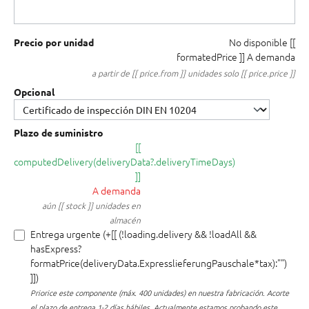
No disponible
[[
Precio por unidad
formatedPrice ]]
A demanda
a partir de [[ price.from ]] unidades solo [[ price.price ]]
Opcional
Plazo de suministro
[[
computedDelivery(deliveryData?.deliveryTimeDays)
]]
A demanda
aún [[ stock ]] unidades en
almacén
Entrega urgente (+[[ (!loading.delivery && !loadAll &&
hasExpress?
formatPrice(deliveryData.ExpresslieferungPauschale*tax):"")
]])
Priorice este componente (máx. 400 unidades) en nuestra fabricación.
Acorte
el plazo de entrega 1-2 días hábiles. Actualmente estamos probando este