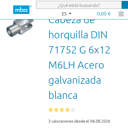
Saltar al contenido principal
0,00 €
ES
Cabeza de
horquilla DIN
71752 G 6x12
M6LH Acero
galvanizada
blanca
3 valoraciones desde el 06.08.2026