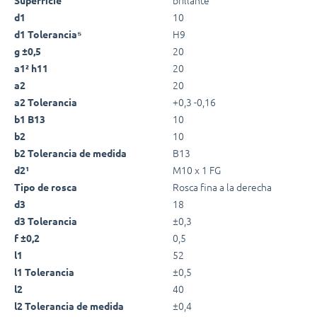
10
d1
H9
d1 Tolerancia⁵
20
g ±0,5
20
a1² h11
20
a2
+0,3 -0,16
a2 Tolerancia
10
b1 B13
10
b2
B13
b2 Tolerancia de medida
M10 x 1 FG
d2¹
Rosca fina a la derecha
Tipo de rosca
18
d3
±0,3
d3 Tolerancia
0,5
f ±0,2
52
l1
±0,5
l1 Tolerancia
40
l2
±0,4
l2 Tolerancia de medida