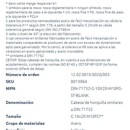
* dans cette marge respecter b1
1 símbolo para la rosca: rosca reglamentaria = ningún símbolo, rosca
reglamentaria de paso a la izquierda = LH, rosca fina = FG, rosca fina de paso
a la izquierda = FGLH
2 para los productos semiacabados acero de fácil mecanización es válida la
tolerancia h11 según DIN 178, a partir del tamaño G 25x50 es válida
tolerancia general según DIN ISO 2768-m
3 radio o bisel de 45° (a elección del fabricante)
5 Las versiones en brillante fabricadas en acero de fácil mecanización o
materiales comparables se producen de serie con exceso de dimensiones
apto para galvanizado. Por lo tanto, la tolerancia H9 solo se aplica a las
versiones en acero galvanizada y acero inoxidable.
** similares a DIN 71752
CETOP: Estas cabezas de horquilla, en cuanto a sus dimensiones de
acoplamiento, cumplen las normas ISO 8140 y CETOP RP102P (la forma
exterior difiere de éstas)
12 02 0010 0020/003
Número de orden
0013964
SKU
DIN-71752-G-10X20-M10FG-
MPN
ST-BLANK
Cabeza de horquilla similares
Denominación
a DIN 71752
G 10x20 M10FG**
Tamaño
Acero
Grupo de materiales
brillante
Superficie