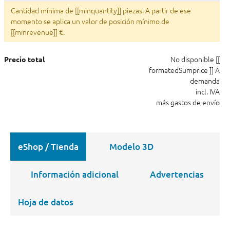
Cantidad mínima de [[minquantity]] piezas. A partir de ese
momento se aplica un valor de posición mínimo de
[[minrevenue]] €.
No disponible
[[
Precio total
formatedSumprice ]]
A
demanda
incl. IVA
más gastos de envío
eShop / Tienda
Modelo 3D
Información adicional
Advertencias
Hoja de datos