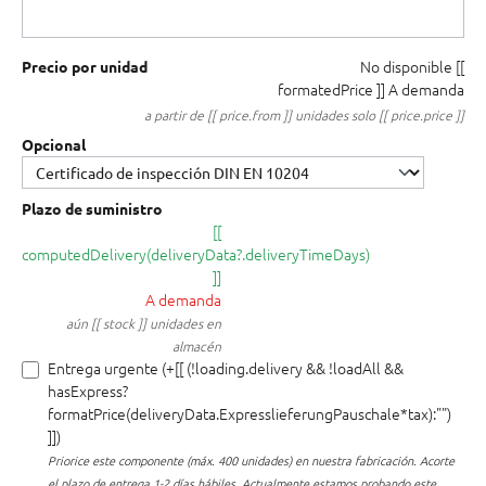
No disponible
[[
Precio por unidad
formatedPrice ]]
A demanda
a partir de [[ price.from ]] unidades solo [[ price.price ]]
Opcional
Plazo de suministro
[[
computedDelivery(deliveryData?.deliveryTimeDays)
]]
A demanda
aún [[ stock ]] unidades en
almacén
Entrega urgente (+[[ (!loading.delivery && !loadAll &&
hasExpress?
formatPrice(deliveryData.ExpresslieferungPauschale*tax):"")
]])
Priorice este componente (máx. 400 unidades) en nuestra fabricación.
Acorte
el plazo de entrega 1-2 días hábiles. Actualmente estamos probando este