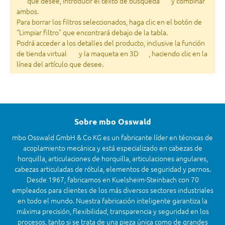
que desee, introducir el texto de búsqueda
y combinar
ambos.
Para borrar los filtros seleccionados, haga clic en el botón de
“Limpiar filtro” que encontrará debajo de la tabla.
Podrá acceder a los detalles del producto, inclusive la función
de tienda virtual
y la maqueta en 3D
, haciendo clic en la
línea del artículo que desee.
Sobre mbo Osswald
mbo Osswald GmbH & Co KG es un fabricante líder en técnicas de
acoplamiento mecánica y está especializado en cabezas de
horquilla, articulaciones de horquilla, articulaciones angulares,
cabezas articuladas de rótula, elementos de seguridad y pernos.
Desde 1967, fabricamos en Kuelsheim-Steinbach con 70
empleados para clientes de los más diversos sectores industriales
en todo el mundo. Nuestra fabricación inteligente garantiza la
máxima precisión, flexibilidad, transparencia y seguridad en los
procesos, tanto si se trata de una pieza única como de grandes