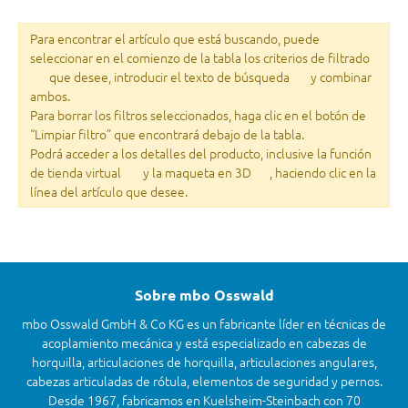
Para encontrar el artículo que está buscando, puede
seleccionar en el comienzo de la tabla los criterios de filtrado
que desee, introducir el texto de búsqueda
y combinar
ambos.
Para borrar los filtros seleccionados, haga clic en el botón de
“Limpiar filtro” que encontrará debajo de la tabla.
Podrá acceder a los detalles del producto, inclusive la función
de tienda virtual
y la maqueta en 3D
, haciendo clic en la
línea del artículo que desee.
Sobre mbo Osswald
mbo Osswald GmbH & Co KG es un fabricante líder en técnicas de
acoplamiento mecánica y está especializado en cabezas de
horquilla, articulaciones de horquilla, articulaciones angulares,
cabezas articuladas de rótula, elementos de seguridad y pernos.
Desde 1967, fabricamos en Kuelsheim-Steinbach con 70