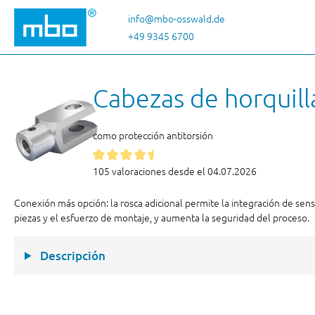
tar al contenido principal
Saltar a la búsqueda
Saltar a la navegación principal
info@mbo-osswald.de
+49 9345 6700
Cabezas de horquill
como protección antitorsión
105 valoraciones desde el 04.07.2026
Conexión más opción: la rosca adicional permite la integración de sen
piezas y el esfuerzo de montaje, y aumenta la seguridad del proceso.
Descripción