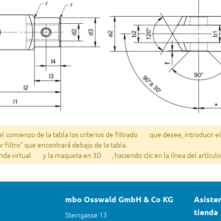
 comienzo de la tabla los criterios de filtrado
que desee, introducir e
ar filtro” que encontrará debajo de la tabla.
enda virtual
y la maqueta en 3D
, haciendo clic en la línea del artícu
mbo Osswald GmbH & Co KG
Asisten
tienda
Steingasse 13