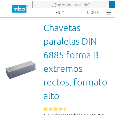
Saltar al contenido principal
0,00 €
ES
Chavetas
paralelas DIN
6885 forma B
extremos
rectos, formato
alto
1818 valoraciones desde el 04.08.2026