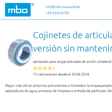
tar al contenido principal
Saltar a la búsqueda
Saltar a la navegación principal
info@mbo-osswald.de
+49 9345 6700
Cojinetes de articu
versión sin manten
apropiado para cargas elevadas de acción unilateral
73 valoraciones desde el 30.06.2026
Mayor vida útil en entornos polvorientos o húmedos: la empaquetadura ad
salpicaduras de agua, procesos de limpieza o entrada de partículas. S