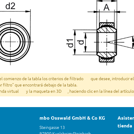
 comienzo de la tabla los criterios de filtrado
que desee, introducir e
ar filtro” que encontrará debajo de la tabla.
enda virtual
y la maqueta en 3D
, haciendo clic en la línea del artícu
mbo Osswald GmbH & Co KG
Asisten
tienda
Steingasse 13
97900 Kuelsheim-Steinbach,