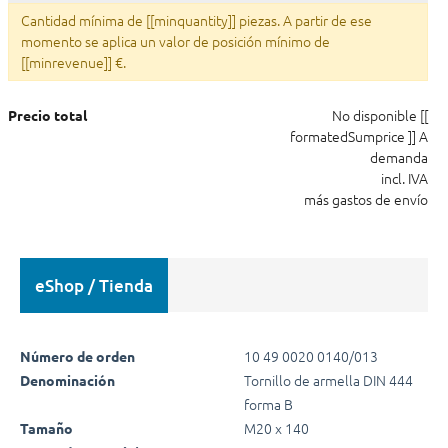
Cantidad mínima de [[minquantity]] piezas. A partir de ese
momento se aplica un valor de posición mínimo de
[[minrevenue]] €.
No disponible
[[
Precio total
formatedSumprice ]]
A
demanda
incl. IVA
más gastos de envío
eShop / Tienda
10 49 0020 0140/013
Número de orden
Tornillo de armella DIN 444
Denominación
forma B
M20 x 140
Tamaño