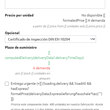
No disponible
[[
Precio por unidad
formatedPrice ]]
A demanda
a partir de [[ price.from ]] unidades solo [[ price.price ]]
Opcional
Plazo de suministro
[[
computedDelivery(deliveryData?.deliveryTimeDays)
]]
A demanda
aún [[ stock ]] unidades en
almacén
Entrega urgente (+[[ (!loading.delivery && !loadAll &&
hasExpress?
formatPrice(deliveryData.ExpresslieferungPauschale*tax):"")
]])
Priorice este componente (máx. 400 unidades) en nuestra fabricación.
Acorte
el plazo de entrega 1-2 días hábiles. Actualmente estamos probando este