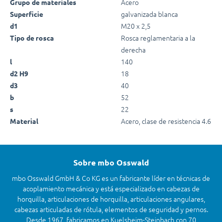
Acero
Grupo de materiales
galvanizada blanca
Superficie
M20 x 2,5
d1
Rosca reglamentaria a la
Tipo de rosca
derecha
140
l
18
d2 H9
40
d3
52
b
22
s
Acero, clase de resistencia 4.6
Material
Sobre mbo Osswald
mbo Osswald GmbH & Co KG es un fabricante líder en técnicas de
acoplamiento mecánica y está especializado en cabezas de
horquilla, articulaciones de horquilla, articulaciones angulares,
cabezas articuladas de rótula, elementos de seguridad y pernos.
Desde 1967, fabricamos en Kuelsheim-Steinbach con 70