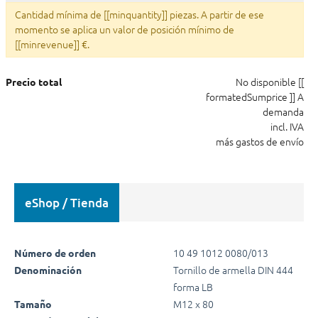
Cantidad mínima de [[minquantity]] piezas. A partir de ese
momento se aplica un valor de posición mínimo de
[[minrevenue]] €.
No disponible
[[
Precio total
formatedSumprice ]]
A
demanda
incl. IVA
más gastos de envío
eShop / Tienda
10 49 1012 0080/013
Número de orden
Tornillo de armella DIN 444
Denominación
forma LB
M12 x 80
Tamaño