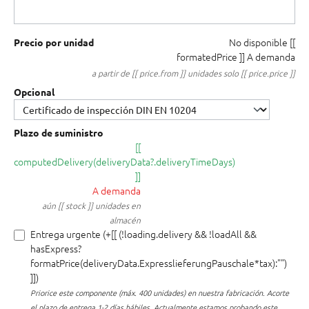
No disponible
[[
Precio por unidad
formatedPrice ]]
A demanda
a partir de [[ price.from ]] unidades solo [[ price.price ]]
Opcional
Plazo de suministro
[[
computedDelivery(deliveryData?.deliveryTimeDays)
]]
A demanda
aún [[ stock ]] unidades en
almacén
Entrega urgente (+[[ (!loading.delivery && !loadAll &&
hasExpress?
formatPrice(deliveryData.ExpresslieferungPauschale*tax):"")
]])
Priorice este componente (máx. 400 unidades) en nuestra fabricación.
Acorte
el plazo de entrega 1-2 días hábiles. Actualmente estamos probando este