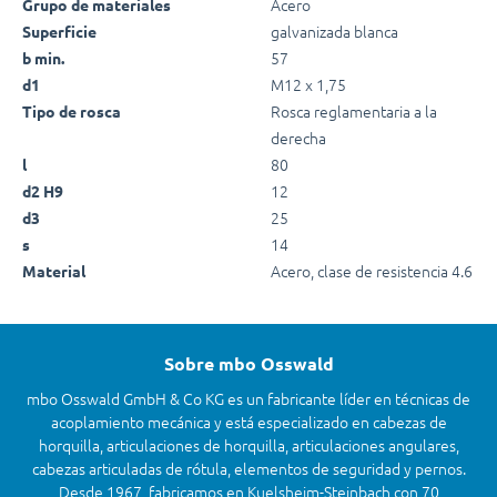
Acero
Grupo de materiales
galvanizada blanca
Superficie
57
b min.
M12 x 1,75
d1
Rosca reglamentaria a la
Tipo de rosca
derecha
80
l
12
d2 H9
25
d3
14
s
Acero, clase de resistencia 4.6
Material
Sobre mbo Osswald
mbo Osswald GmbH & Co KG es un fabricante líder en técnicas de
acoplamiento mecánica y está especializado en cabezas de
horquilla, articulaciones de horquilla, articulaciones angulares,
cabezas articuladas de rótula, elementos de seguridad y pernos.
Desde 1967, fabricamos en Kuelsheim-Steinbach con 70