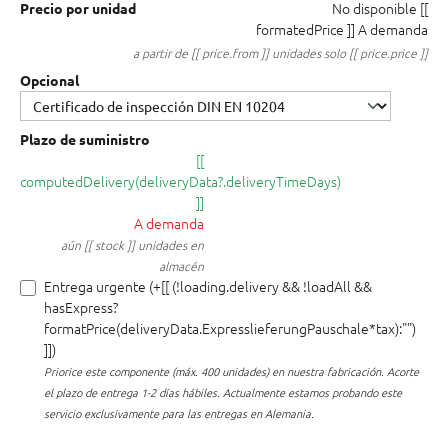
No disponible
[[
Precio por unidad
formatedPrice ]]
A demanda
a partir de [[ price.from ]] unidades solo [[ price.price ]]
Opcional
Plazo de suministro
[[
computedDelivery(deliveryData?.deliveryTimeDays)
]]
A demanda
aún [[ stock ]] unidades en
almacén
Entrega urgente (+[[ (!loading.delivery && !loadAll &&
hasExpress?
formatPrice(deliveryData.ExpresslieferungPauschale*tax):"")
]])
Priorice este componente (máx. 400 unidades) en nuestra fabricación.
Acorte
el plazo de entrega 1-2 días hábiles. Actualmente estamos probando este
servicio exclusivamente para las entregas en Alemania.