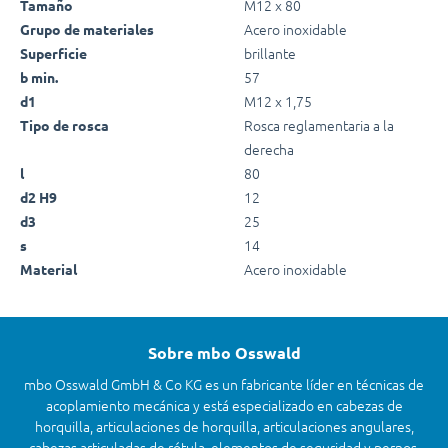
M12 x 80
Tamaño
Acero inoxidable
Grupo de materiales
brillante
Superficie
57
b min.
M12 x 1,75
d1
Rosca reglamentaria a la
Tipo de rosca
derecha
80
l
12
d2 H9
25
d3
14
s
Acero inoxidable
Material
Sobre mbo Osswald
mbo Osswald GmbH & Co KG es un fabricante líder en técnicas de
acoplamiento mecánica y está especializado en cabezas de
horquilla, articulaciones de horquilla, articulaciones angulares,
cabezas articuladas de rótula, elementos de seguridad y pernos.