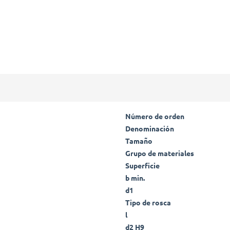
Número de orden
Denominación
Tamaño
Grupo de materiales
Superficie
b min.
d1
Tipo de rosca
l
d2 H9