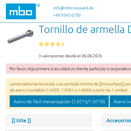
tar al contenido principal
Saltar a la búsqueda
Saltar a la navegación principal
info@mbo-osswald.de
+49 9345 6700
Tornillo de armella
3 valoraciones desde el 06.08.2026
Por favor, elija primero si es usted un cliente particular o corporativo
Lamentablemente existe una cantidad mínima de [[minsurface]] para e
de acero inoxidable (1.4305, 1.4301 o 1.4404) a partir de 1 unidad:
Acero de fácil mecanización (1.0715/1.0718)
Acero in
[[ title ]]
Accesorio