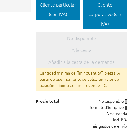
Cliente particular
Cliente
(con IVA)
corporativo (sin
IVA)
No disponible
A la cesta
Añadir a la cesta de la demanda
Cantidad mínima de [[minquantity]] piezas. A
partir de ese momento se aplica un valor de
posición mínimo de [[minrevenue]] €.
No disponible
[[
Precio total
formatedSumprice ]]
A demanda
incl. IVA
más gastos de envío