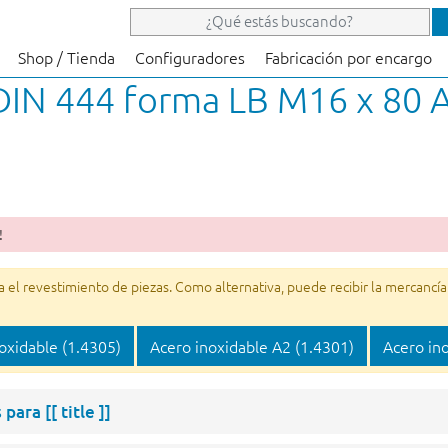
Shop / Tienda
Configuradores
Fabricación por encargo
 DIN 444 forma LB M16 x 80 A
!
l revestimiento de piezas. Como alternativa, puede recibir la mercancía o
oxidable (1.4305)
Acero inoxidable A2 (1.4301)
Acero in
s para
[[ title ]]