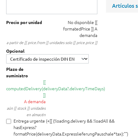
Artículos 
No disponible
[[
Precio por unidad
formatedPrice ]]
A
demanda
a partir de [[ price.from ]] unidades solo [[ price.price ]]
Opcional
Plazo de
suministro
[[
computedDelivery(deliveryData?.deliveryTimeDays)
]]
A demanda
aún [[ stock ]] unidades
en almacén
Entrega urgente (+[[ (!loading.delivery && !loadAll &&
hasExpress?
formatPrice(deliveryData.ExpresslieferungPauschale*tax):"")