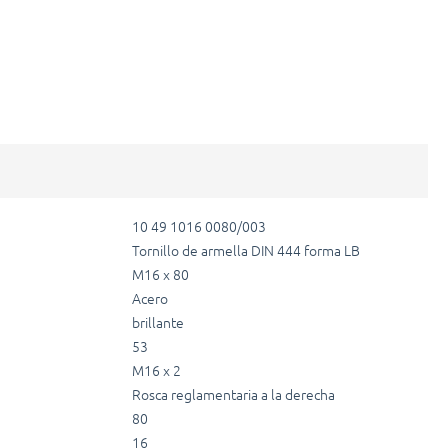
10 49 1016 0080/003
Tornillo de armella DIN 444 forma LB
M16 x 80
Acero
brillante
53
M16 x 2
Rosca reglamentaria a la derecha
80
16