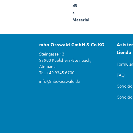
d3
s
Material
mbo Osswald GmbH & Co KG
Asisten
tienda
Steingasse 13
97900 Kuelsheim-Steinbach,
Formular
Alemania
Tel. +49 9345 6700
FAQ
info@mbo-osswald.de
Condicio
Condicio