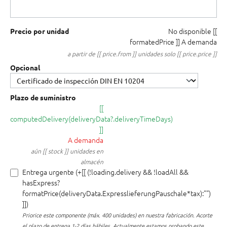
No disponible
[[
Precio por unidad
formatedPrice ]]
A demanda
a partir de [[ price.from ]] unidades solo [[ price.price ]]
Opcional
Plazo de suministro
[[
computedDelivery(deliveryData?.deliveryTimeDays)
]]
A demanda
aún [[ stock ]] unidades en
almacén
Entrega urgente (+[[ (!loading.delivery && !loadAll &&
hasExpress?
formatPrice(deliveryData.ExpresslieferungPauschale*tax):"")
]])
Priorice este componente (máx. 400 unidades) en nuestra fabricación.
Acorte
el plazo de entrega 1-2 días hábiles. Actualmente estamos probando este