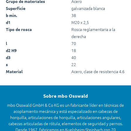
Acero
Grupo de materiales
galvanizada blanca
Superficie
38
b min.
M20 x 2,5
d1
Rosca reglamentaria a la
Tipo de rosca
derecha
70
l
18
d2 H9
40
d3
22
s
Acero, clase de resistencia 4.6
Material
Sobre mbo Osswald
mbo Osswald GmbH & Co KG es un fabricante líder en técnicas de
acoplamiento mecánica y está especializado en cabezas de
horquilla, articulaciones de horquilla, articulaciones angulares,
cabezas articuladas de rótula, elementos de seguridad y pernos.
Desde 1967, fabricamos en Kuelsheim-Steinbach con 70