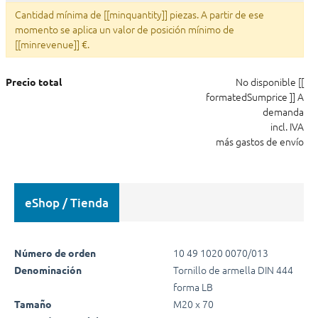
Cantidad mínima de [[minquantity]] piezas. A partir de ese
momento se aplica un valor de posición mínimo de
[[minrevenue]] €.
No disponible
[[
Precio total
formatedSumprice ]]
A
demanda
incl. IVA
más gastos de envío
eShop / Tienda
10 49 1020 0070/013
Número de orden
Tornillo de armella DIN 444
Denominación
forma LB
M20 x 70
Tamaño