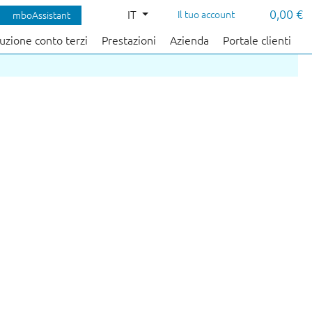
0,00 €
IT
Il tuo account
mboAssistant
uzione conto terzi
Prestazioni
Azienda
Portale clienti