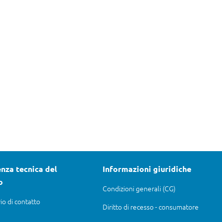
nza tecnica del
Informazioni giuridiche
o
Condizioni generali (CG)
io di contatto
Diritto di recesso - consumatore