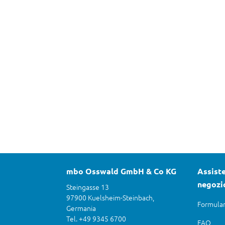
mbo Osswald GmbH & Co KG
Assiste
negozi
Steingasse 13
97900 Kuelsheim-Steinbach,
Formular
Germania
Tel. +49 9345 6700
FAQ