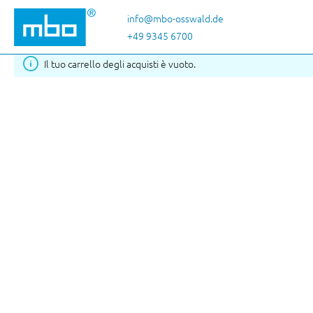
Passa al contenuto principale
info@mbo-osswald.de
+49 9345 6700
Il tuo carrello degli acquisti è vuoto.