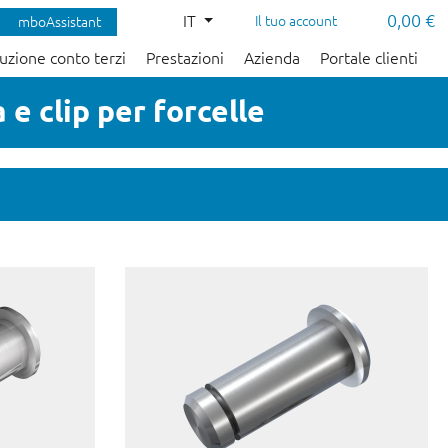
0,00 €
IT
Il tuo account
mboAssistant
uzione conto terzi
Prestazioni
Azienda
Portale clienti
 e clip per forcelle