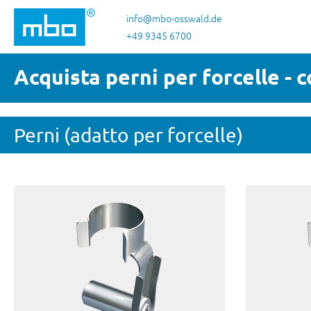
sa al contenuto principale
Salta alla ricerca
Passa alla navigazione principale
info@mbo-osswald.de
+49 9345 6700
Acquista perni per forcelle - c
Perni (adatto per forcelle)