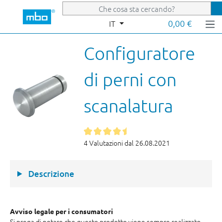
Passa al contenuto principale
0,00 €
IT
Configuratore
di perni con
scanalatura
4 Valutazioni dal 26.08.2021
Descrizione
Avviso legale per i consumatori
Si prega di notare che questo prodotto viene sempre realizzato