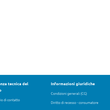
nza tecnica del
Informazioni giuridiche
o
Condizioni generali (CG)
io di contatto
Diritto di recesso - consumatore