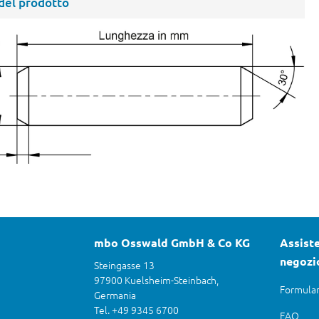
 del prodotto
mbo Osswald GmbH & Co KG
Assiste
negozi
Steingasse 13
97900 Kuelsheim-Steinbach,
Formular
Germania
Tel. +49 9345 6700
FAQ