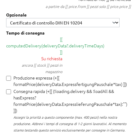
a partire da [[ price.from ]] pezzi solo [[ price.price ]]
Opzionale
Tempo di consegna
[[
computedDelivery(deliveryData?.deliveryTimeDays)
]]
Su richiesta
ancora [[ stock ]] pezzi in
magazzino
Produzione espressa (+[[
formatPrice(deliveryData.ExpressfertigungPauschale*tax) ]])
Consegna rapida (+[[ (!loading.delivery && !loadAll &&
hasExpress?
formatPrice(deliveryData.ExpresslieferungPauschale*tax):"")
]])
Assegni la priorità a questo componente (max. 400 pezzi) nella nostra
produzione.
Abbrevi i tempi di consegna di 1-2 giorni lavorativi. Al momento
stiamo testando questo servizio esclusivamente per consegne in Germania.