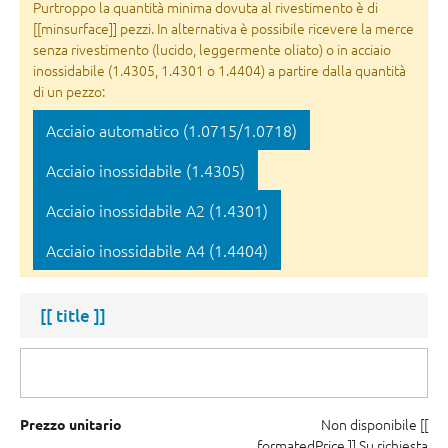
Purtroppo la quantità minima dovuta al rivestimento è di
[[minsurface]] pezzi. In alternativa è possibile ricevere la merce
senza rivestimento (lucido, leggermente oliato) o in acciaio
inossidabile (1.4305, 1.4301 o 1.4404) a partire dalla quantità
di un pezzo:
Acciaio automatico (1.0715/1.0718)
Acciaio inossidabile (1.4305)
Acciaio inossidabile A2 (1.4301)
Acciaio inossidabile A4 (1.4404)
[[ title ]]
Non disponibile
[[
Prezzo unitario
formatedPrice ]]
Su richiesta