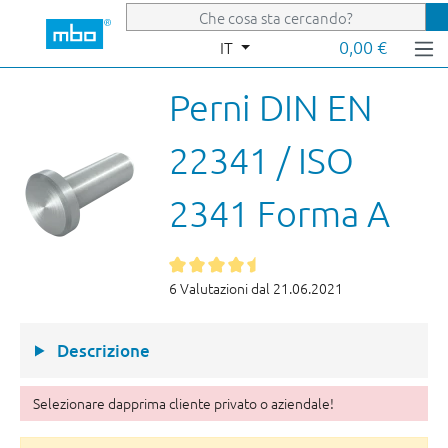
Passa al contenuto principale
0,00 €
IT
Perni DIN EN
22341 / ISO
2341 Forma A
6 Valutazioni dal 21.06.2021
Descrizione
Selezionare dapprima cliente privato o aziendale!