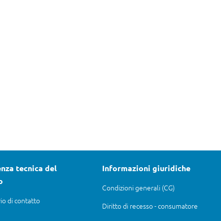
nza tecnica del
Informazioni giuridiche
o
Condizioni generali (CG)
io di contatto
Diritto di recesso - consumatore