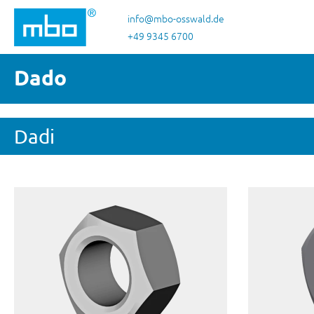
sa al contenuto principale
Salta alla ricerca
Passa alla navigazione principale
info@mbo-osswald.de
+49 9345 6700
Dado
Dadi