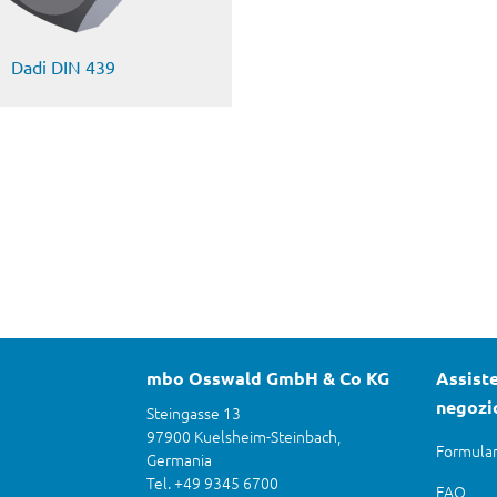
Dadi DIN 439
mbo Osswald GmbH & Co KG
Assiste
negozi
Steingasse 13
97900 Kuelsheim-Steinbach,
Formular
Germania
Tel. +49 9345 6700
FAQ