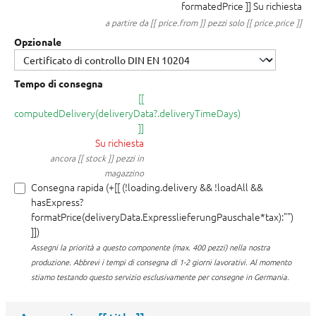
formatedPrice ]]
Su richiesta
a partire da [[ price.from ]] pezzi solo [[ price.price ]]
Opzionale
Tempo di consegna
[[
computedDelivery(deliveryData?.deliveryTimeDays)
]]
Su richiesta
ancora [[ stock ]] pezzi in
magazzino
Consegna rapida (+[[ (!loading.delivery && !loadAll &&
hasExpress?
formatPrice(deliveryData.ExpresslieferungPauschale*tax):"")
]])
Assegni la priorità a questo componente (max. 400 pezzi) nella nostra
produzione.
Abbrevi i tempi di consegna di 1-2 giorni lavorativi. Al momento
stiamo testando questo servizio esclusivamente per consegne in Germania.