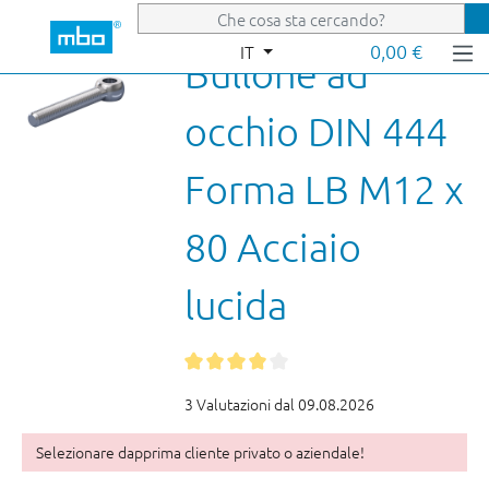
Passa al contenuto principale
0,00 €
IT
Bullone ad
occhio DIN 444
Forma LB M12 x
80 Acciaio
lucida
3 Valutazioni dal 09.08.2026
Selezionare dapprima cliente privato o aziendale!