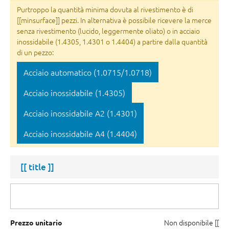
Purtroppo la quantità minima dovuta al rivestimento è di
[[minsurface]] pezzi. In alternativa è possibile ricevere la merce
senza rivestimento (lucido, leggermente oliato) o in acciaio
inossidabile (1.4305, 1.4301 o 1.4404) a partire dalla quantità
di un pezzo:
Acciaio automatico (1.0715/1.0718)
Acciaio inossidabile (1.4305)
Acciaio inossidabile A2 (1.4301)
Acciaio inossidabile A4 (1.4404)
[[ title ]]
Non disponibile
[[
Prezzo unitario