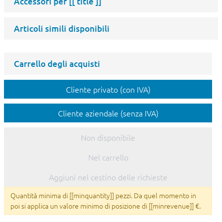
Accessori per
[[ title ]]
Articoli simili disponibili
Carrello degli acquisti
Cliente privato (con IVA)
Cliente aziendale (senza IVA)
Non disponibile
Nel carrello
Aggiuni nel cestino delle richieste
Quantità minima di [[minquantity]] pezzi. Da quel momento in
poi si applica un valore minimo di posizione di [[minrevenue]] €.