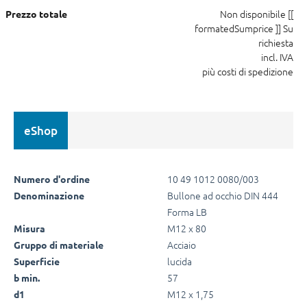
Non disponibile
[[
Prezzo totale
formatedSumprice ]]
Su
richiesta
incl. IVA
più costi di spedizione
eShop
10 49 1012 0080/003
Numero d'ordine
Bullone ad occhio DIN 444
Denominazione
Forma LB
M12 x 80
Misura
Acciaio
Gruppo di materiale
lucida
Superficie
57
b min.
M12 x 1,75
d1