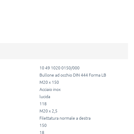
10 49 1020 0150/000
Bullone ad occhio DIN 444 Forma LB
M20 x 150
Acciaio inox
lucida
118
M20 x 2,5
Filettatura normale a destra
150
18