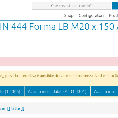
Shop
Configuratori
Prod
IN 444 Forma LB M20 x 150 
]] pezzi. In alternativa è possibile ricevere la merce senza rivestimento (l
ile (1.4305)
Acciaio inossidabile A2 (1.4301)
Acciaio inoss
 per
[[ title ]]