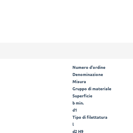
Numero d'ordine
Denominazione
Misura
Gruppo di materiale
Superficie
b min.
d1
Tipo di filettatura
l
d2 H9