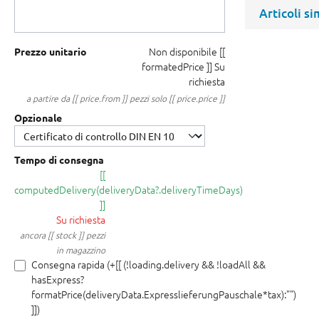
Articoli si
Non disponibile
[[
Prezzo unitario
formatedPrice ]]
Su
richiesta
a partire da [[ price.from ]] pezzi solo [[ price.price ]]
Opzionale
Tempo di consegna
[[
computedDelivery(deliveryData?.deliveryTimeDays)
]]
Su richiesta
ancora [[ stock ]] pezzi
in magazzino
Consegna rapida (+[[ (!loading.delivery && !loadAll &&
hasExpress?
formatPrice(deliveryData.ExpresslieferungPauschale*tax):"")
]])