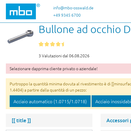
sa al contenuto principale
Salta alla ricerca
Passa alla navigazione principale
info@mbo-osswald.de
+49 9345 6700
Bullone ad occhio D
3 Valutazioni dal 06.08.2026
Selezionare dapprima cliente privato o aziendale!
Purtroppo la quantità minima dovuta al rivestimento è di [[minsurface
1.4404) a partire dalla quantità di un pezzo:
Acciaio automatico (1.0715/1.0718)
Acciaio inossidab
[[ title ]]
Accessori