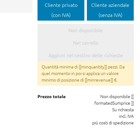
Cliente privato
Cliente aziendale
(con IVA)
(senza IVA)
Non disponibile
Nel carrello
Aggiuni nel cestino delle richieste
Quantità minima di [[minquantity]] pezzi. Da
quel momento in poi si applica un valore
minimo di posizione di [[minrevenue]] €.
Non disponibile
[[
Prezzo totale
formatedSumprice ]]
Su richiesta
incl. IVA
più costi di spedizione