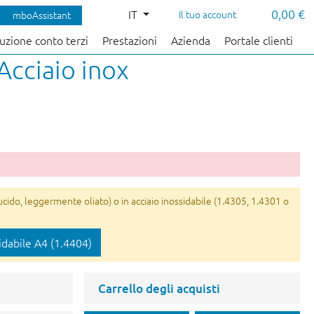
0,00 €
IT
Il tuo account
mboAssistant
uzione conto terzi
Prestazioni
Azienda
Portale clienti
Acciaio inox
ucido, leggermente oliato) o in acciaio inossidabile (1.4305, 1.4301 o
idabile A4 (1.4404)
Carrello degli acquisti