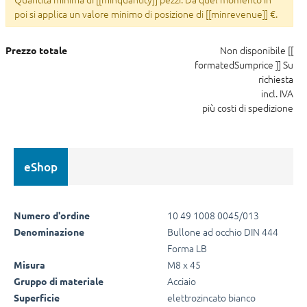
poi si applica un valore minimo di posizione di [[minrevenue]] €.
Non disponibile
[[
Prezzo totale
formatedSumprice ]]
Su
richiesta
incl. IVA
più costi di spedizione
eShop
10 49 1008 0045/013
Numero d'ordine
Bullone ad occhio DIN 444
Denominazione
Forma LB
M8 x 45
Misura
Acciaio
Gruppo di materiale
elettrozincato bianco
Superficie