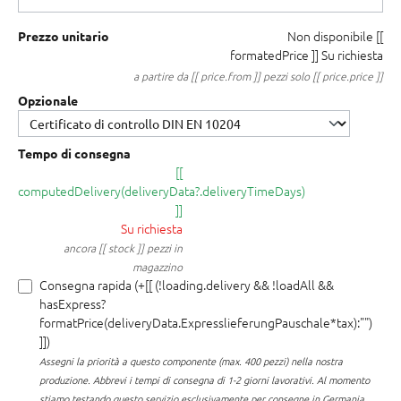
Non disponibile
[[
Prezzo unitario
formatedPrice ]]
Su richiesta
a partire da [[ price.from ]] pezzi solo [[ price.price ]]
Opzionale
Tempo di consegna
[[
computedDelivery(deliveryData?.deliveryTimeDays)
]]
Su richiesta
ancora [[ stock ]] pezzi in
magazzino
Consegna rapida (+[[ (!loading.delivery && !loadAll &&
hasExpress?
formatPrice(deliveryData.ExpresslieferungPauschale*tax):"")
]])
Assegni la priorità a questo componente (max. 400 pezzi) nella nostra
produzione.
Abbrevi i tempi di consegna di 1-2 giorni lavorativi. Al momento
stiamo testando questo servizio esclusivamente per consegne in Germania.