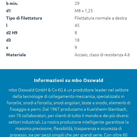
29
b min.
M8 x 1,25
d1
Filettatura normale a destra
Tipo di filettatura
45
l
8
d2 H9
18
d3
9
s
Acciaio, classi di resistenza 4.6
Materiale
Informazioni su mbo Osswald
mbo Osswald GmbH & Co KG è un produttore leader nel settore
della tecnologie di collegamento meccanica, specializzato in
forcelle, snodi a forcella, snodi angolari, teste a snodo, elementi di
fissaggio e perni. Dal 1967 produciamo a Kuelsheim-Steinbach,
con 70 collaboratori, per clienti di tutto il mondo e dei più diversi
settori industriali. La nostra produzione intelligente garantisce la
massima precisione, flessibilità, trasparenza e sicurezza di
processo, sia per pezzi singoli che per grandi serie. Con oltre 60