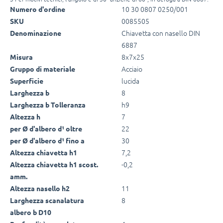
10 30 0807 0250/001
Numero d'ordine
0085505
SKU
Chiavetta con nasello DIN
Denominazione
6887
8x7x25
Misura
Acciaio
Gruppo di materiale
lucida
Superficie
8
Larghezza b
h9
Larghezza b Tolleranza
7
Altezza h
22
per Ø d'albero d¹ oltre
30
per Ø d'albero d¹ fino a
7,2
Altezza chiavetta h1
-0,2
Altezza chiavetta h1 scost.
amm.
11
Altezza nasello h2
8
Larghezza scanalatura
albero b D10