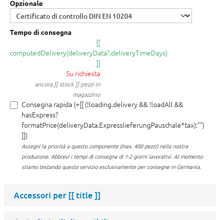
Opzionale
Tempo di consegna
[[
computedDelivery(deliveryData?.deliveryTimeDays)
]]
Su richiesta
ancora [[ stock ]] pezzi in
magazzino
Consegna rapida (+[[ (!loading.delivery && !loadAll &&
hasExpress?
formatPrice(deliveryData.ExpresslieferungPauschale*tax):"")
]])
Assegni la priorità a questo componente (max. 400 pezzi) nella nostra
produzione.
Abbrevi i tempi di consegna di 1-2 giorni lavorativi. Al momento
stiamo testando questo servizio esclusivamente per consegne in Germania.
Accessori per
[[ title ]]