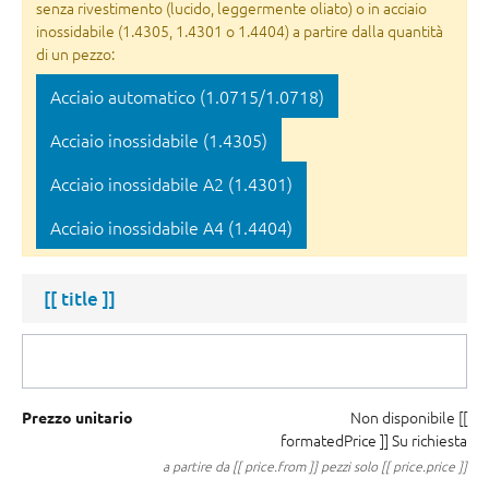
senza rivestimento (lucido, leggermente oliato) o in acciaio
inossidabile (1.4305, 1.4301 o 1.4404) a partire dalla quantità
di un pezzo:
Acciaio automatico (1.0715/1.0718)
Acciaio inossidabile (1.4305)
Acciaio inossidabile A2 (1.4301)
Acciaio inossidabile A4 (1.4404)
[[ title ]]
Non disponibile
[[
Prezzo unitario
formatedPrice ]]
Su richiesta
a partire da [[ price.from ]] pezzi solo [[ price.price ]]