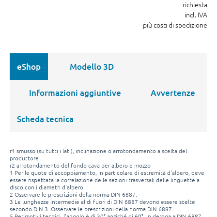
richiesta
incl. IVA
più costi di spedizione
eShop
Modello 3D
Informazioni aggiuntive
Avvertenze
Scheda tecnica
r1 smusso (su tutti i lati), inclinazione o arrotondamento a scelta del
produttore
r2 arrotondamento del fondo cava per albero e mozzo
1 Per le quote di accoppiamento, in particolare di estremità d'albero, deve
essere rispettata la correlazione delle sezioni trasversali delle linguette a
disco con i diametri d'albero.
2 Osservare le prescrizioni della norma DIN 6887.
3 Le lunghezze intermedie al di fuori di DIN 6887 devono essere scelte
secondo DIN 3. Osservare le prescrizioni della norma DIN 6887.
5 Per motivi tecnici, l'angolo è di 30° anziché di 60°, in deroga a DIN 6887.