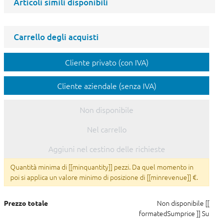
Articoli simili disponibili
Carrello degli acquisti
Cliente privato (con IVA)
Cliente aziendale (senza IVA)
Non disponibile
Nel carrello
Aggiuni nel cestino delle richieste
Quantità minima di [[minquantity]] pezzi. Da quel momento in
poi si applica un valore minimo di posizione di [[minrevenue]] €.
Non disponibile
[[
Prezzo totale
formatedSumprice ]]
Su