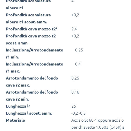
4
Profondità scanalatura
albero t1
+0,2
Profondità scanalatura
albero t1 scost. amm.
2,4
Profondità cava mozzo t2²
+0,2
Profondità cava mozzo t2
scost. amm.
0,25
Inclinazione/Arrotondamento
r1 min.
0,4
Inclinazione/Arrotondamento
r1 max.
0,25
Arrotondamento del fondo
cava r2 max.
0,16
Arrotondamento del fondo
cava r2 min.
25
Lunghezza l³
-0,2 -0,5
Lunghezza l scost. amm.
Acciaio St 60-1 oppure acciaio
Materiale
per chiavette 1.0503 (C45K) a