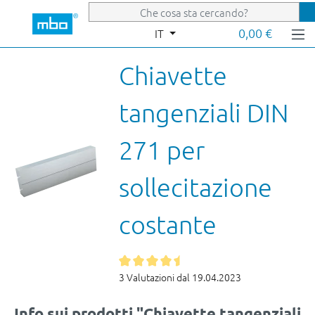
Passa al contenuto principale
0,00 €
IT
Chiavette
tangenziali DIN
271 per
sollecitazione
costante
3 Valutazioni dal 19.04.2023
Info sui prodotti "Chiavette tangenziali