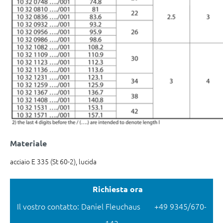
Materiale
acciaio E 335 (St 60-2), lucida
Richiesta ora
Il vostro contatto: Daniel Fleuchaus
+49 9345/670-
143