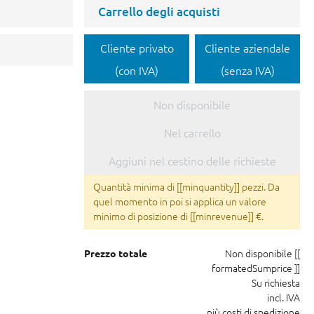
Carrello degli acquisti
Cliente privato
Cliente aziendale
(con IVA)
(senza IVA)
Non disponibile
Nel carrello
Aggiuni nel cestino delle richieste
Quantità minima di [[minquantity]] pezzi. Da
quel momento in poi si applica un valore
minimo di posizione di [[minrevenue]] €.
Non disponibile
[[
Prezzo totale
formatedSumprice ]]
Su richiesta
incl. IVA
più costi di spedizione