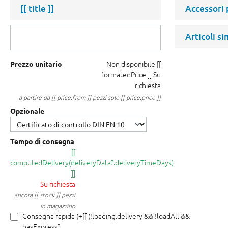
[[ title ]]
Accessori
Articoli si
Non disponibile
[[
Prezzo unitario
formatedPrice ]]
Su
richiesta
a partire da [[ price.from ]] pezzi solo [[ price.price ]]
Opzionale
Tempo di consegna
[[
computedDelivery(deliveryData?.deliveryTimeDays)
]]
Su richiesta
ancora [[ stock ]] pezzi
in magazzino
Consegna rapida (+[[ (!loading.delivery && !loadAll &&
hasExpress?