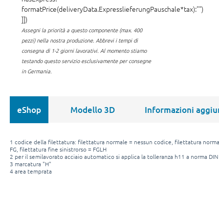
formatPrice(deliveryData.ExpresslieferungPauschale*tax):"")
]])
Assegni la priorità a questo componente (max. 400
pezzi) nella nostra produzione.
Abbrevi i tempi di
consegna di 1-2 giorni lavorativi. Al momento stiamo
testando questo servizio esclusivamente per consegne
in Germania.
eShop
Modello 3D
Informazioni aggiu
1 codice della filettatura: filettatura normale = nessun codice, filettatura normal
FG, filettatura fine sinistrorso = FGLH
2 per il semilavorato acciaio automatico si applica la tolleranza h11 a norma DI
3 marcatura "H"
4 area temprata