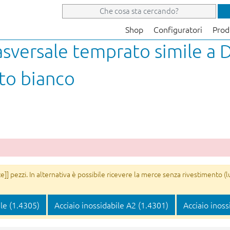
Shop
Configuratori
Prod
rasversale temprato simile a
ato bianco
]] pezzi. In alternativa è possibile ricevere la merce senza rivestimento (l
ile (1.4305)
Acciaio inossidabile A2 (1.4301)
Acciaio inoss