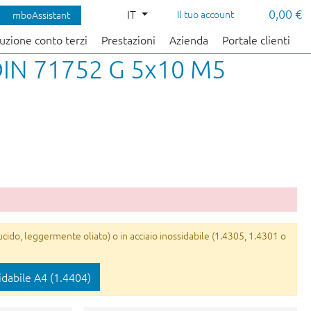
0,00 €
IT
Il tuo account
mboAssistant
uzione conto terzi
Prestazioni
Azienda
Portale clienti
 DIN 71752 G 5x10 M5
ucido, leggermente oliato) o in acciaio inossidabile (1.4305, 1.4301 o
idabile A4 (1.4404)