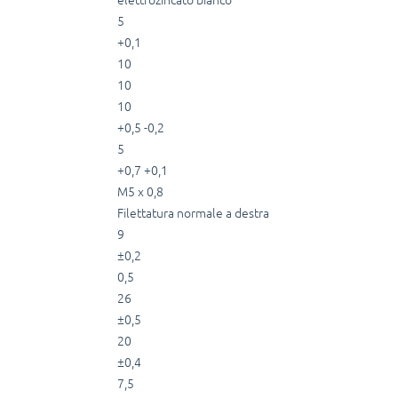
5
+0,1
10
10
10
+0,5 -0,2
5
+0,7 +0,1
M5 x 0,8
Filettatura normale a destra
9
±0,2
0,5
26
±0,5
20
±0,4
7,5