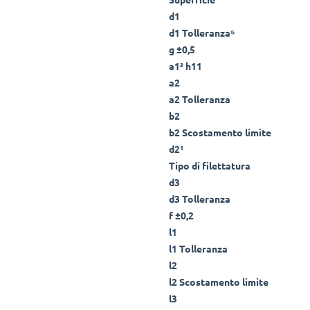
d1
d1 Tolleranza⁵
g ±0,5
a1² h11
a2
a2 Tolleranza
b2
b2 Scostamento limite
d2¹
Tipo di filettatura
d3
d3 Tolleranza
f ±0,2
l1
l1 Tolleranza
l2
l2 Scostamento limite
l3