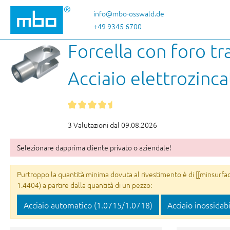
sa al contenuto principale
Salta alla ricerca
Passa alla navigazione principale
info@mbo-osswald.de
+49 9345 6700
Forcella con foro t
Acciaio elettrozinc
3 Valutazioni dal 09.08.2026
Selezionare dapprima cliente privato o aziendale!
Purtroppo la quantità minima dovuta al rivestimento è di [[minsurface
1.4404) a partire dalla quantità di un pezzo:
Acciaio automatico (1.0715/1.0718)
Acciaio inossidab