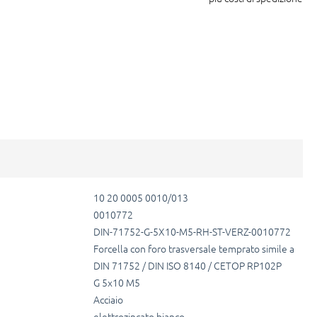
10 20 0005 0010/013
0010772
DIN-71752-G-5X10-M5-RH-ST-VERZ-0010772
Forcella con foro trasversale temprato simile a
DIN 71752 / DIN ISO 8140 / CETOP RP102P
G 5x10 M5
Acciaio
elettrozincato bianco