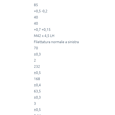
85
+0,5 -0,2
40
40
+0,7 +0,15
M42 x 4,5 LH
Filettatura normale a sinistra
70
±0,3
2
232
±0,5
168
±0,4
63,5
±0,3
3
±0,5