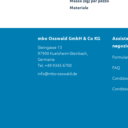
Massa (kg) per pezzo
Materiale
mbo Osswald GmbH & Co KG
Assiste
negozi
Steingasse 13
97900 Kuelsheim-Steinbach,
Formular
Germania
Tel. +49 9345 6700
FAQ
info@mbo-osswald.de
Condizio
Condizio