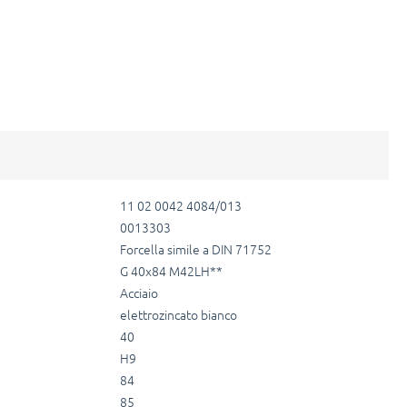
11 02 0042 4084/013
0013303
Forcella simile a DIN 71752
G 40x84 M42LH**
Acciaio
elettrozincato bianco
40
H9
84
85