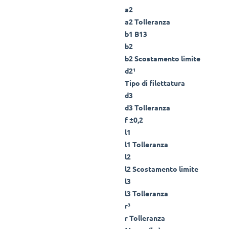
a2
a2 Tolleranza
b1 B13
b2
b2 Scostamento limite
d2¹
Tipo di filettatura
d3
d3 Tolleranza
f ±0,2
l1
l1 Tolleranza
l2
l2 Scostamento limite
l3
l3 Tolleranza
r³
r Tolleranza