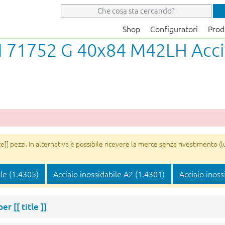
Shop
Configuratori
Prod
IN 71752 G 40x84 M42LH Acci
]] pezzi. In alternativa è possibile ricevere la merce senza rivestimento (l
ile (1.4305)
Acciaio inossidabile A2 (1.4301)
Acciaio inoss
 per
[[ title ]]