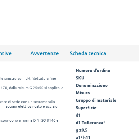
ntive
Avvertenze
Scheda tecnica
Numero d'ordine
SKU
e sinistrorso = LH, filettatura fine =
Denominazione
 178, dalla misura G 25x50 si applica la
Misura
Gruppo di materiale
zzate di serie con un sovrametallo
i in acciaio elettrozincato e acciaio
Superficie
d1
rrispondono a norma DIN ISO 8140 e
d1 Tolleranza⁵
g ±0,5
a1² h11