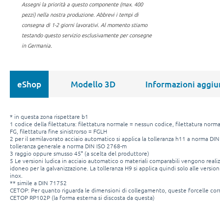
Assegni la priorità a questo componente (max. 400
pezzi) nella nostra produzione.
Abbrevi i tempi di
consegna di 1-2 giorni lavorativi. Al momento stiamo
testando questo servizio esclusivamente per consegne
in Germania.
eShop
Modello 3D
Informazioni aggiu
* in questa zona rispettare b1
1 codice della filettatura: filettatura normale = nessun codice, filettatura normal
FG, filettatura fine sinistrorso = FGLH
2 per il semilavorato acciaio automatico si applica la tolleranza h11 a norma DIN
tolleranza generale a norma DIN ISO 2768-m
3 raggio oppure smusso 45° (a scelta del produttore)
5 Le versioni ludica in acciaio automatico o materiali comparabili vengono reali
idoneo per la galvanizzazione. La tolleranza H9 si applica quindi solo alle version
inox.
** simile a DIN 71752
CETOP: Per quanto riguarda le dimensioni di collegamento, queste forcelle co
CETOP RP102P (la forma esterna si discosta da questa)