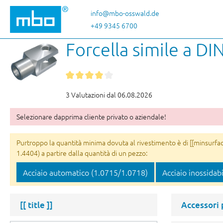
sa al contenuto principale
Salta alla ricerca
Passa alla navigazione principale
info@mbo-osswald.de
+49 9345 6700
Forcella simile a D
3 Valutazioni dal 06.08.2026
Selezionare dapprima cliente privato o aziendale!
Purtroppo la quantità minima dovuta al rivestimento è di [[minsurface
1.4404) a partire dalla quantità di un pezzo:
Acciaio automatico (1.0715/1.0718)
Acciaio inossidab
[[ title ]]
Accessori