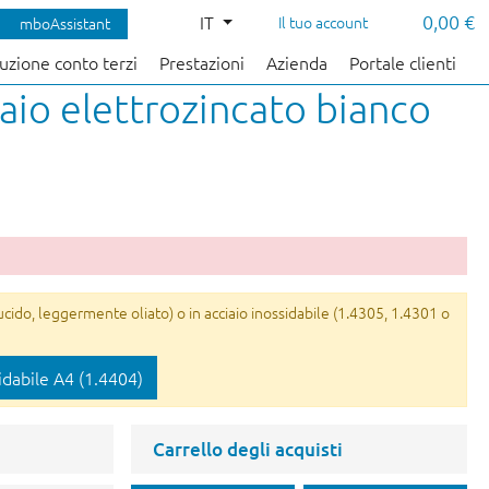
0,00 €
IT
Il tuo account
mboAssistant
uzione conto terzi
Prestazioni
Azienda
Portale clienti
aio elettrozincato bianco
ucido, leggermente oliato) o in acciaio inossidabile (1.4305, 1.4301 o
idabile A4 (1.4404)
Carrello degli acquisti