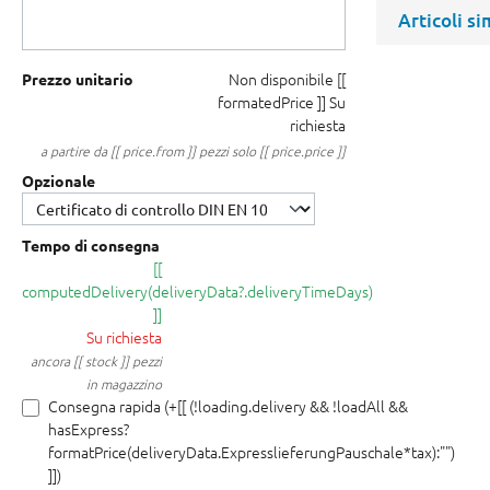
Articoli si
Non disponibile
[[
Prezzo unitario
formatedPrice ]]
Su
richiesta
a partire da [[ price.from ]] pezzi solo [[ price.price ]]
Opzionale
Tempo di consegna
[[
computedDelivery(deliveryData?.deliveryTimeDays)
]]
Su richiesta
ancora [[ stock ]] pezzi
in magazzino
Consegna rapida (+[[ (!loading.delivery && !loadAll &&
hasExpress?
formatPrice(deliveryData.ExpresslieferungPauschale*tax):"")
]])