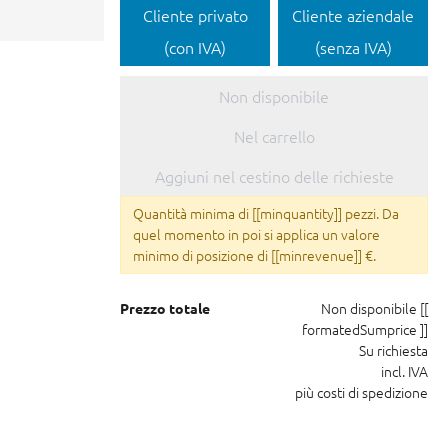
Cliente privato
Cliente aziendale
(con IVA)
(senza IVA)
Non disponibile
Nel carrello
Aggiuni nel cestino delle richieste
Quantità minima di [[minquantity]] pezzi. Da
quel momento in poi si applica un valore
minimo di posizione di [[minrevenue]] €.
Non disponibile
[[
Prezzo totale
formatedSumprice ]]
Su richiesta
incl. IVA
più costi di spedizione