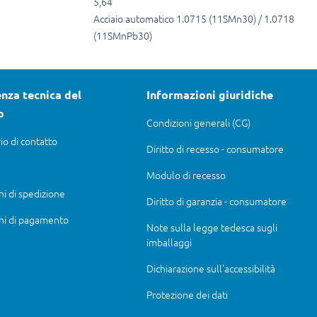
5,64
Acciaio automatico 1.0715 (11SMn30) / 1.0718
(11SMnPb30)
nza tecnica del
Informazioni giuridiche
o
Condizioni generali (CG)
io di contatto
Diritto di recesso - consumatore
Modulo di recesso
ni di spedizione
Diritto di garanzia - consumatore
ni di pagamento
Note sulla legge tedesca sugli
imballaggi
Dichiarazione sull'accessibilità
Protezione dei dati