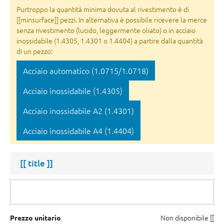
Purtroppo la quantità minima dovuta al rivestimento è di
[[minsurface]] pezzi. In alternativa è possibile ricevere la merce
senza rivestimento (lucido, leggermente oliato) o in acciaio
inossidabile (1.4305, 1.4301 o 1.4404) a partire dalla quantità
di un pezzo:
Acciaio automatico (1.0715/1.0718)
Acciaio inossidabile (1.4305)
Acciaio inossidabile A2 (1.4301)
Acciaio inossidabile A4 (1.4404)
[[ title ]]
Non disponibile
[[
Prezzo unitario