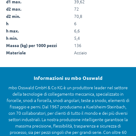
39,62
d1 max.
72
d2 max.
70,8
d2 min.
6
h
6,6
h max.
5,4
h min.
136
Massa (kg) per 1000 pezzi
Acciaio
Materiale
Informazioni su mbo Osswald
mbo Osswald GmbH & Co KG è un produttore leader nel settore
della tecnologie di collegamento meccanica, specializzato in
forcelle, snodi a forcella, snodi angolari, teste a snodo, elementi di
fissaggio e perni. Dal 1967 produciamo a Kuelsheim-Steinbach,
con 70 collaboratori, per clienti di tutto il mondo e dei più diversi
settori industriali. La nostra produzione intelligente garantisce la
massima precisione, flessibilità, trasparenza e sicurezza di
processo, sia per pezzi singoli che per grandi serie. Con oltre 60