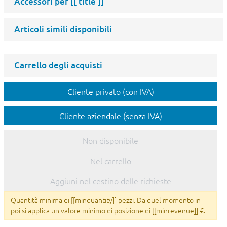
Accessori per
[[ title ]]
Articoli simili disponibili
Carrello degli acquisti
Cliente privato (con IVA)
Cliente aziendale (senza IVA)
Non disponibile
Nel carrello
Aggiuni nel cestino delle richieste
Quantità minima di [[minquantity]] pezzi. Da quel momento in
poi si applica un valore minimo di posizione di [[minrevenue]] €.