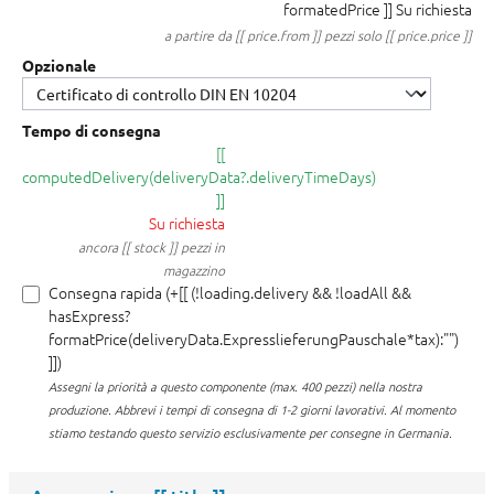
formatedPrice ]]
Su richiesta
a partire da [[ price.from ]] pezzi solo [[ price.price ]]
Opzionale
Tempo di consegna
[[
computedDelivery(deliveryData?.deliveryTimeDays)
]]
Su richiesta
ancora [[ stock ]] pezzi in
magazzino
Consegna rapida (+[[ (!loading.delivery && !loadAll &&
hasExpress?
formatPrice(deliveryData.ExpresslieferungPauschale*tax):"")
]])
Assegni la priorità a questo componente (max. 400 pezzi) nella nostra
produzione.
Abbrevi i tempi di consegna di 1-2 giorni lavorativi. Al momento
stiamo testando questo servizio esclusivamente per consegne in Germania.