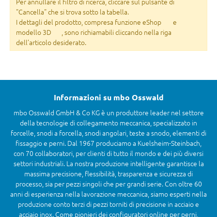
Per annullare il filtro di ricerca, cliccare sul pulsante di
"Cancella" che si trova sotto la tabella.
I dettagli del prodotto, compresa funzione eShop
e
modello 3D
, sono richiamabili cliccando nella riga
dell’articolo desiderato.
Informazioni su mbo Osswald
mbo Osswald GmbH & Co KG è un produttore leader nel settore
della tecnologie di collegamento meccanica, specializzato in
forcelle, snodi a forcella, snodi angolari, teste a snodo, elementi di
fissaggio e perni. Dal 1967 produciamo a Kuelsheim-Steinbach,
con 70 collaboratori, per clienti di tutto il mondo e dei più diversi
settori industriali. La nostra produzione intelligente garantisce la
massima precisione, flessibilità, trasparenza e sicurezza di
processo, sia per pezzi singoli che per grandi serie. Con oltre 60
anni di esperienza nella lavorazione meccanica, siamo esperti nella
produzione conto terzi di pezzi torniti di precisione in acciaio e
acciaio inox. Come pionieri dei configuratori online per perni,