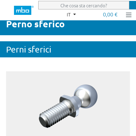
Passa al contenuto principale
0,00 €
IT
Perno sferico
Perni sferici