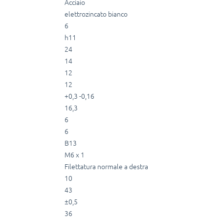
Acciaio
elettrozincato bianco
6
h11
24
14
12
12
+0,3 -0,16
16,3
6
6
B13
M6 x 1
Filettatura normale a destra
10
43
±0,5
36