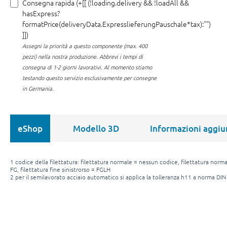
Consegna rapida (+[[ (!loading.delivery && !loadAll &&
hasExpress?
formatPrice(deliveryData.ExpresslieferungPauschale*tax):"")
]])
Assegni la priorità a questo componente (max. 400
pezzi) nella nostra produzione.
Abbrevi i tempi di
consegna di 1-2 giorni lavorativi. Al momento stiamo
testando questo servizio esclusivamente per consegne
in Germania.
eShop
Modello 3D
Informazioni aggiu
1 codice della filettatura: filettatura normale = nessun codice, filettatura normal
FG, filettatura fine sinistrorso = FGLH
2 per il semilavorato acciaio automatico si applica la tolleranza h11 a norma DI