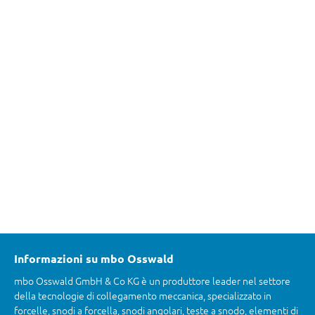
Informazioni su mbo Osswald
mbo Osswald GmbH & Co KG è un produttore leader nel settore
della tecnologie di collegamento meccanica, specializzato in
forcelle, snodi a forcella, snodi angolari, teste a snodo, elementi di