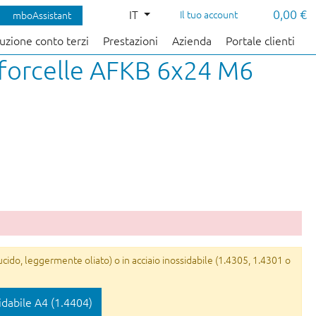
0,00 €
IT
Il tuo account
mboAssistant
uzione conto terzi
Prestazioni
Azienda
Portale clienti
r forcelle AFKB 6x24 M6
ucido, leggermente oliato) o in acciaio inossidabile (1.4305, 1.4301 o
idabile A4 (1.4404)