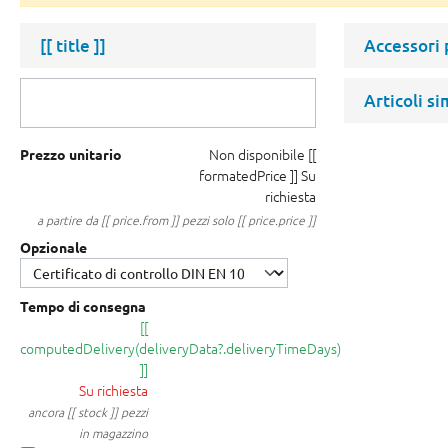
[[ title ]]
Accessori
Articoli si
Non disponibile
[[
Prezzo unitario
formatedPrice ]]
Su
richiesta
a partire da [[ price.from ]] pezzi solo [[ price.price ]]
Opzionale
Tempo di consegna
[[
computedDelivery(deliveryData?.deliveryTimeDays)
]]
Su richiesta
ancora [[ stock ]] pezzi
in magazzino