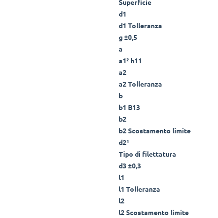
Superficie
d1
d1 Tolleranza
g ±0,5
a
a1² h11
a2
a2 Tolleranza
b
b1 B13
b2
b2 Scostamento limite
d2¹
Tipo di filettatura
d3 ±0,3
l1
l1 Tolleranza
l2
l2 Scostamento limite