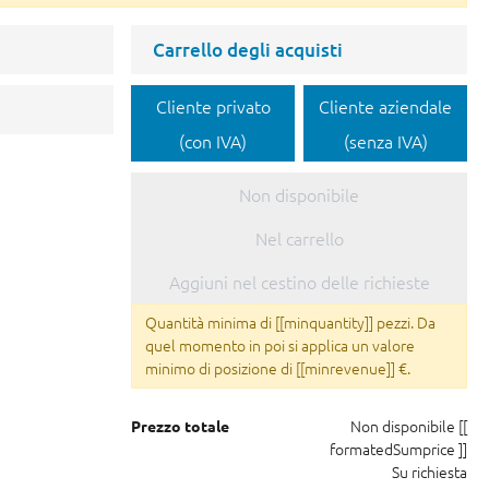
Carrello degli acquisti
Cliente privato
Cliente aziendale
(con IVA)
(senza IVA)
Non disponibile
Nel carrello
Aggiuni nel cestino delle richieste
Quantità minima di [[minquantity]] pezzi. Da
quel momento in poi si applica un valore
minimo di posizione di [[minrevenue]] €.
Non disponibile
[[
Prezzo totale
formatedSumprice ]]
Su richiesta