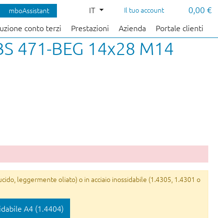
0,00 €
IT
Il tuo account
mboAssistant
uzione conto terzi
Prestazioni
Azienda
Portale clienti
 ABS 471-BEG 14x28 M14
ucido, leggermente oliato) o in acciaio inossidabile (1.4305, 1.4301 o
idabile A4 (1.4404)