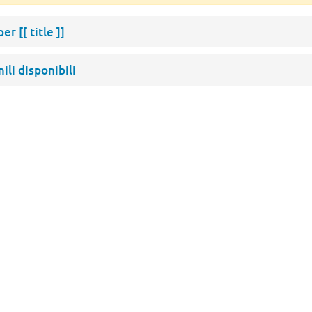
 per
[[ title ]]
mili disponibili