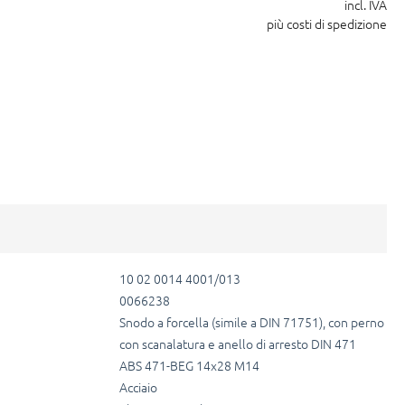
incl. IVA
più costi di spedizione
10 02 0014 4001/013
0066238
Snodo a forcella (simile a DIN 71751), con perno
con scanalatura e anello di arresto DIN 471
ABS 471-BEG 14x28 M14
Acciaio