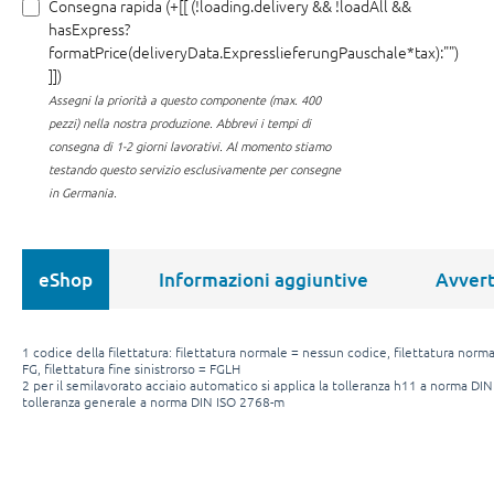
Consegna rapida (+[[ (!loading.delivery && !loadAll &&
hasExpress?
formatPrice(deliveryData.ExpresslieferungPauschale*tax):"")
]])
Assegni la priorità a questo componente (max. 400
pezzi) nella nostra produzione.
Abbrevi i tempi di
consegna di 1-2 giorni lavorativi. Al momento stiamo
testando questo servizio esclusivamente per consegne
in Germania.
eShop
Informazioni aggiuntive
Avver
1 codice della filettatura: filettatura normale = nessun codice, filettatura normal
FG, filettatura fine sinistrorso = FGLH
2 per il semilavorato acciaio automatico si applica la tolleranza h11 a norma DIN
tolleranza generale a norma DIN ISO 2768-m