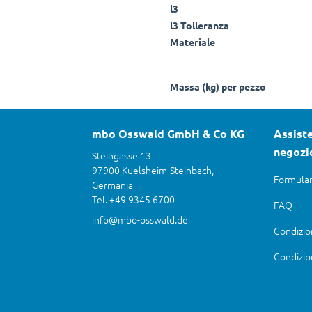
l3
l3 Tolleranza
Materiale
Massa (kg) per pezzo
mbo Osswald GmbH & Co KG
Assiste
negozi
Steingasse 13
97900 Kuelsheim-Steinbach,
Formular
Germania
Tel. +49 9345 6700
FAQ
info@mbo-osswald.de
Condizio
Condizio