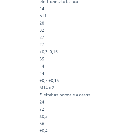
elettrozincato bianco
14
h11
28
32
27
27
+0,3 -0,16
35
14
14
+0,7 +0,15
M14 x 2
Filettatura normale a destra
24
72
±0,5
56
±0,4