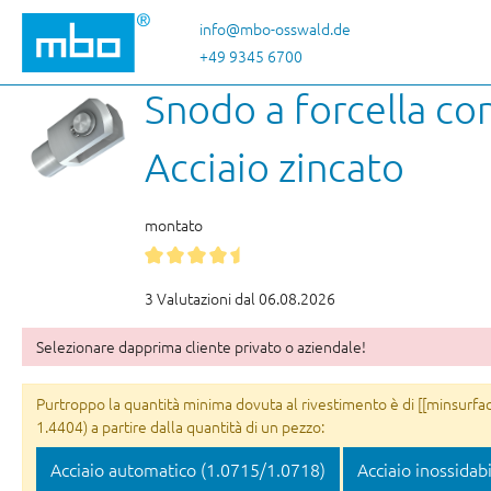
sa al contenuto principale
Salta alla ricerca
Passa alla navigazione principale
info@mbo-osswald.de
+49 9345 6700
Snodo a forcella co
Acciaio zincato
montato
3 Valutazioni dal 06.08.2026
Selezionare dapprima cliente privato o aziendale!
Purtroppo la quantità minima dovuta al rivestimento è di [[minsurface
1.4404) a partire dalla quantità di un pezzo:
Acciaio automatico (1.0715/1.0718)
Acciaio inossidab