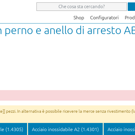
Shop
Configuratori
Prod
n perno e anello di arresto
]] pezzi. In alternativa è possibile ricevere la merce senza rivestimento (l
ile (1.4305)
Acciaio inossidabile A2 (1.4301)
Acciaio inoss