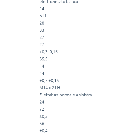
elettrozincato bianco
14
h11
28
33
27
27
+0,3 -0,16
35,5
14
14
+0,7 +0,15
M14 x 2 LH
Filettatura normale a sinistra
24
72
±0,5
56
±0,4