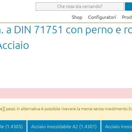
Shop
Configuratori
Prod
. a DIN 71751 con perno e ro
cciaio
]] pezzi. In alternativa è possibile ricevere la merce senza rivestimento (l
ile (1.4305)
Acciaio inossidabile A2 (1.4301)
Acciaio inoss