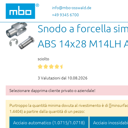
sa al contenuto principale
Salta alla ricerca
Passa alla navigazione principale
info@mbo-osswald.de
+49 9345 6700
Snodo a forcella sim
ABS 14x28 M14LH A
sciolto
3 Valutazioni dal 10.08.2026
Selezionare dapprima cliente privato o aziendale!
Purtroppo la quantità minima dovuta al rivestimento è di [[minsurface
1.4404) a partire dalla quantità di un pezzo:
Acciaio automatico (1.0715/1.0718)
Acciaio inossidab