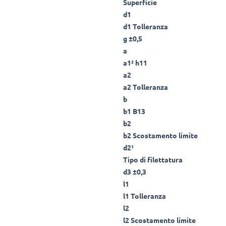
Superficie
d1
d1 Tolleranza
g ±0,5
a
a1² h11
a2
a2 Tolleranza
b
b1 B13
b2
b2 Scostamento limite
d2¹
Tipo di filettatura
d3 ±0,3
l1
l1 Tolleranza
l2
l2 Scostamento limite