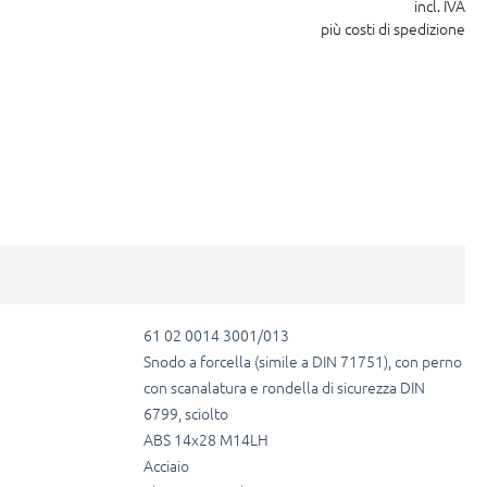
incl. IVA
più costi di spedizione
61 02 0014 3001/013
Snodo a forcella (simile a DIN 71751), con perno
con scanalatura e rondella di sicurezza DIN
6799, sciolto
ABS 14x28 M14LH
Acciaio