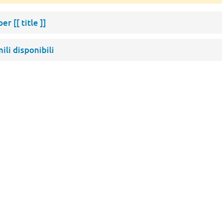
 per
[[ title ]]
mili disponibili