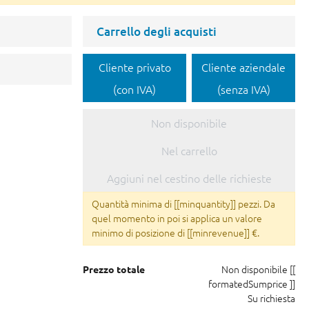
Carrello degli acquisti
Cliente privato
Cliente aziendale
(con IVA)
(senza IVA)
Non disponibile
Nel carrello
Aggiuni nel cestino delle richieste
Quantità minima di [[minquantity]] pezzi. Da
quel momento in poi si applica un valore
minimo di posizione di [[minrevenue]] €.
Non disponibile
[[
Prezzo totale
formatedSumprice ]]
Su richiesta