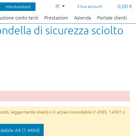
0,00 €
IT
Il tuo account
mboAssistant
uzione conto terzi
Prestazioni
Azienda
Portale clienti
ndella di sicurezza sciolto
ucido, leggermente oliato) o in acciaio inossidabile (1.4305, 1.4301 o
idabile A4 (1.4404)