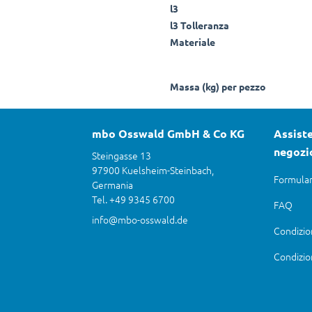
l3
l3 Tolleranza
Materiale
Massa (kg) per pezzo
mbo Osswald GmbH & Co KG
Assiste
negozi
Steingasse 13
97900 Kuelsheim-Steinbach,
Formular
Germania
Tel. +49 9345 6700
FAQ
info@mbo-osswald.de
Condizio
Condizio