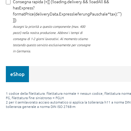
Consegna rapida (+[[ (!loading.delivery && !loadAll &&
hasExpress?
formatPrice(deliveryData.ExpresslieferungPauschale*tax):"")
]])
Assegni la priorità a questo componente (max. 400
pezzi) nella nostra produzione.
Abbrevi i tempi di
consegna di 1-2 giorni lavorativi. Al momento stiamo
testando questo servizio esclusivamente per consegne
in Germania.
eShop
1 codice della filettatura: filettatura normale = nessun codice, filettatura normal
FG, filettatura fine sinistrorso = FGLH
2 per il semilavorato acciaio automatico si applica la tolleranza h11 a norma DIN
tolleranza generale a norma DIN ISO 2768-m