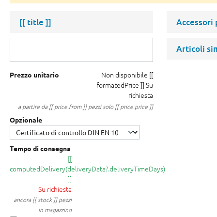
[[ title ]]
Accessori
Articoli si
Non disponibile
[[
Prezzo unitario
formatedPrice ]]
Su
richiesta
a partire da [[ price.from ]] pezzi solo [[ price.price ]]
Opzionale
Tempo di consegna
[[
computedDelivery(deliveryData?.deliveryTimeDays)
]]
Su richiesta
ancora [[ stock ]] pezzi
in magazzino