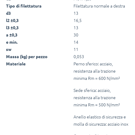
Filettatura normale a destra
Tipo di filettatura
13
d3
16,5
l2 ±0,3
13
l3 ±0,3
30
a ±0,3
14
e min.
11
sw
0,053
Massa (kg) per pezzo
Perno sferico: acciaio,
Materiale
resistenza alla trazione
minima Rm = 600 N/mm²
Sede sferica: acciaio,
resistenza alla trazione
minima Rm = 500 N/mm²
Anello elastico di sicurezza e
molla di sicurezza: acciaio inox