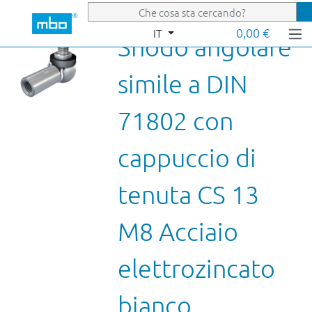
Passa al contenuto principale
0,00 €
IT
Snodo angolare
simile a DIN
71802 con
cappuccio di
tenuta CS 13
M8 Acciaio
elettrozincato
bianco