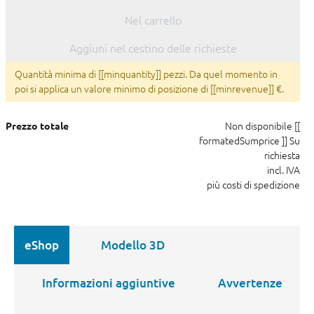
Nel carrello
Aggiuni nel cestino delle richieste
Quantità minima di [[minquantity]] pezzi. Da quel momento in
poi si applica un valore minimo di posizione di [[minrevenue]] €.
Non disponibile
[[
Prezzo totale
formatedSumprice ]]
Su
richiesta
incl. IVA
più costi di spedizione
eShop
Modello 3D
Informazioni aggiuntive
Avvertenze