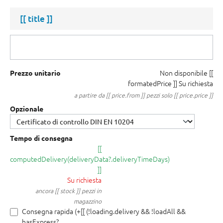
[[ title ]]
Non disponibile
[[
Prezzo unitario
formatedPrice ]]
Su richiesta
a partire da [[ price.from ]] pezzi solo [[ price.price ]]
Opzionale
Tempo di consegna
[[
computedDelivery(deliveryData?.deliveryTimeDays)
]]
Su richiesta
ancora [[ stock ]] pezzi in
magazzino
Consegna rapida (+[[ (!loading.delivery && !loadAll &&
hasExpress?