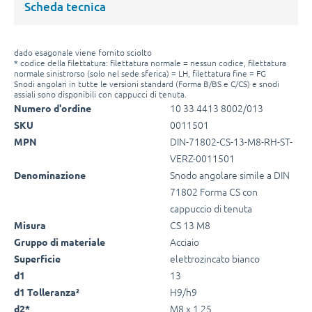
Scheda tecnica
dado esagonale viene fornito sciolto
* codice della filettatura: filettatura normale = nessun codice, filettatura
normale sinistrorso (solo nel sede sferica) = LH, filettatura fine = FG
Snodi angolari in tutte le versioni standard (Forma B/BS e C/CS) e snodi
assiali sono disponibili con cappucci di tenuta.
10 33 4413 8002/013
Numero d'ordine
0011501
SKU
DIN-71802-CS-13-M8-RH-ST-
MPN
VERZ-0011501
Snodo angolare simile a DIN
Denominazione
71802 Forma CS con
cappuccio di tenuta
CS 13 M8
Misura
Acciaio
Gruppo di materiale
elettrozincato bianco
Superficie
13
d1
H9/h9
d1 Tolleranza²
M8 x 1,25
d2*