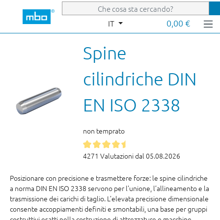
Passa al contenuto principale
0,00 €
IT
Spine
cilindriche DIN
EN ISO 2338
non temprato
4271 Valutazioni dal 05.08.2026
Posizionare con precisione e trasmettere forze: le spine cilindriche
a norma DIN EN ISO 2338 servono per l’unione, l’allineamento e la
trasmissione dei carichi di taglio. L’elevata precisione dimensionale
consente accoppiamenti definiti e smontabili, una base per gruppi
costruttivi esatti nella costruzione di attrezzature e macchine.