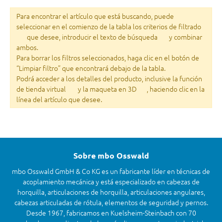
Para encontrar el artículo que está buscando, puede
seleccionar en el comienzo de la tabla los criterios de filtrado
que desee, introducir el texto de búsqueda
y combinar
ambos.
Para borrar los filtros seleccionados, haga clic en el botón de
“Limpiar filtro” que encontrará debajo de la tabla.
Podrá acceder a los detalles del producto, inclusive la función
de tienda virtual
y la maqueta en 3D
, haciendo clic en la
línea del artículo que desee.
Sobre mbo Osswald
mbo Osswald GmbH & Co KG es un fabricante líder en técnicas de
acoplamiento mecánica y está especializado en cabezas de
horquilla, articulaciones de horquilla, articulaciones angulares,
cabezas articuladas de rótula, elementos de seguridad y pernos.
Desde 1967, fabricamos en Kuelsheim-Steinbach con 70