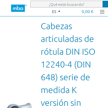
Saltar al contenido principal
0,00 €
ES
Cabezas
articuladas de
rótula DIN ISO
12240-4 (DIN
648) serie de
medida K
versión sin