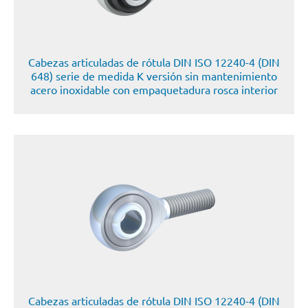
Cabezas articuladas de rótula DIN ISO 12240-4 (DIN
648) serie de medida K versión sin mantenimiento
acero inoxidable con empaquetadura rosca interior
Cabezas articuladas de rótula DIN ISO 12240-4 (DIN