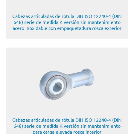
Cabezas articuladas de rótula DIN ISO 12240-4 (DIN
648) serie de medida K versión sin mantenimiento
acero inoxidable con empaquetadura rosca exterior
Cabezas articuladas de rótula DIN ISO 12240-4 (DIN
648) serie de medida K versión sin mantenimiento
para carga elevada rosca interior