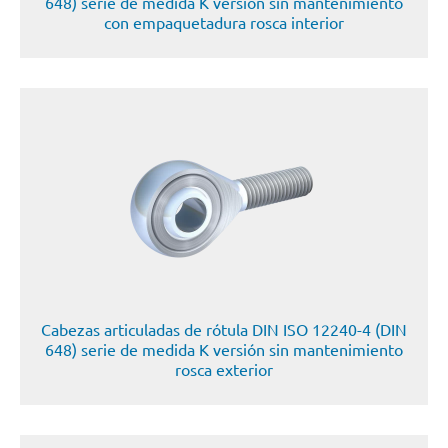
648) serie de medida K versión sin mantenimiento
con empaquetadura rosca interior
Cabezas articuladas de rótula DIN ISO 12240-4 (DIN
648) serie de medida K versión sin mantenimiento
rosca exterior