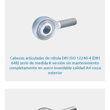
Cabezas articuladas de rótula DIN ISO 12240-4 (DIN
648) serie de medida K versión sin mantenimiento
completamente en acero inoxidable calidad A4 rosca
exterior