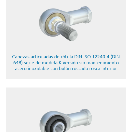
Cabezas articuladas de rótula DIN ISO 12240-4 (DIN
648) serie de medida K versión sin mantenimiento
acero inoxidable con bulón roscado rosca interior