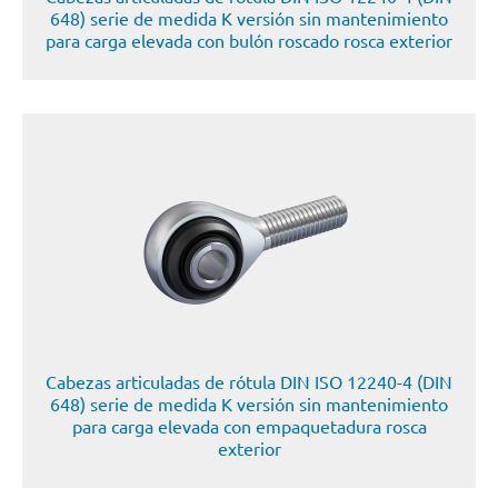
648) serie de medida K versión sin mantenimiento
para carga elevada con bulón roscado rosca exterior
Cabezas articuladas de rótula DIN ISO 12240-4 (DIN
648) serie de medida K versión sin mantenimiento
para carga elevada con empaquetadura rosca
exterior