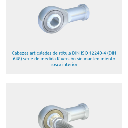
Cabezas articuladas de rótula DIN ISO 12240-4 (DIN
648) serie de medida K versión sin mantenimiento
rosca interior