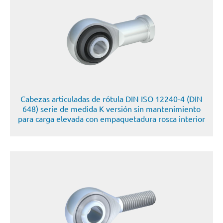
Cabezas articuladas de rótula DIN ISO 12240-4 (DIN
648) serie de medida K versión sin mantenimiento
para carga elevada con empaquetadura rosca interior