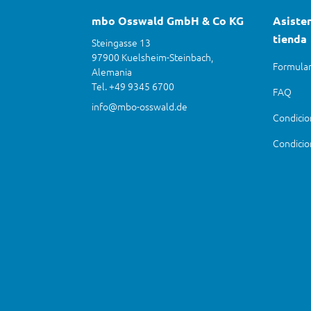
mbo Osswald GmbH & Co KG
Asisten
tienda
Steingasse 13
97900 Kuelsheim-Steinbach,
Formular
Alemania
Tel. +49 9345 6700
FAQ
info@mbo-osswald.de
Condicio
Condicio