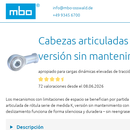
tar al contenido principal
Saltar a la búsqueda
Saltar a la navegación principal
info@mbo-osswald.de
+49 9345 6700
Cabezas articuladas
versión sin manteni
apropiado para cargas dinámicas elevadas de tracci
72 valoraciones desde el 08.06.2026
Los mecanismos con limitaciones de espacio se benefician por partida d
articulada de rótula serie de medida K, versión sin mantenimiento con 
deslizamiento funciona de forma silenciosa y duradera – sin reengrase
Descripción