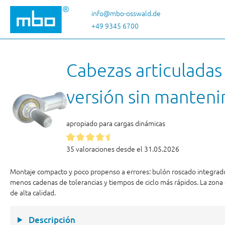
tar al contenido principal
Saltar a la búsqueda
Saltar a la navegación principal
info@mbo-osswald.de
+49 9345 6700
Cabezas articuladas
versión sin manteni
apropiado para cargas dinámicas
35 valoraciones desde el 31.05.2026
Montaje compacto y poco propenso a errores: bulón roscado integrado
menos cadenas de tolerancias y tiempos de ciclo más rápidos. La zona
de alta calidad.
Descripción