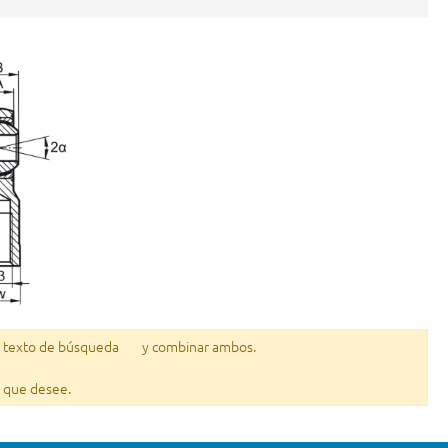
l texto de búsqueda
y combinar ambos.
lo que desee.