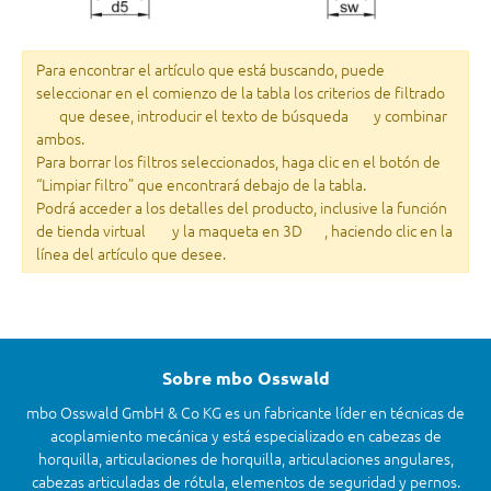
Para encontrar el artículo que está buscando, puede
seleccionar en el comienzo de la tabla los criterios de filtrado
que desee, introducir el texto de búsqueda
y combinar
ambos.
Para borrar los filtros seleccionados, haga clic en el botón de
“Limpiar filtro” que encontrará debajo de la tabla.
Podrá acceder a los detalles del producto, inclusive la función
de tienda virtual
y la maqueta en 3D
, haciendo clic en la
línea del artículo que desee.
Sobre mbo Osswald
mbo Osswald GmbH & Co KG es un fabricante líder en técnicas de
acoplamiento mecánica y está especializado en cabezas de
horquilla, articulaciones de horquilla, articulaciones angulares,
cabezas articuladas de rótula, elementos de seguridad y pernos.