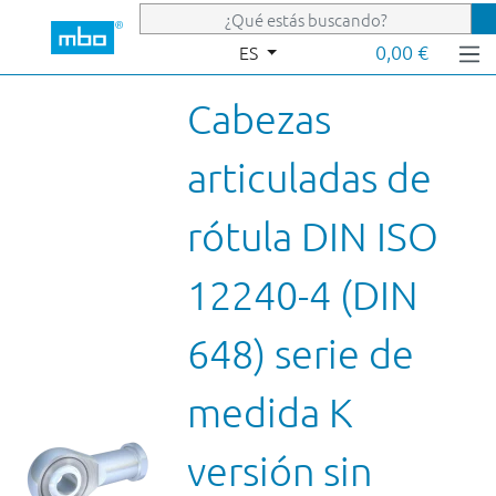
Saltar al contenido principal
0,00 €
ES
Cabezas
articuladas de
rótula DIN ISO
12240-4 (DIN
648) serie de
medida K
versión sin