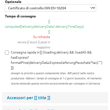
Opzionale
Tempo di consegna
[[
computedDelivery(deliveryData?.deliveryTimeDays)
]]
Su richiesta
ancora [[ stock ]] pezzi in
magazzino
Consegna rapida (+[[ (!loading.delivery && !loadAll &&
hasExpress?
formatPrice(deliveryData.ExpresslieferungPauschale*tax):"")
]])
Assegni la priorità a questo componente (max. 400 pezzi) nella nostra
produzione.
Abbrevi i tempi di consegna di 1-2 giorni lavorativi. Al momento
stiamo testando questo servizio esclusivamente per consegne in Germania.
Accessori per
[[ title ]]