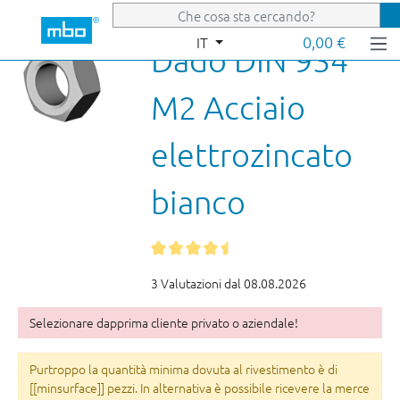
Passa al contenuto principale
0,00 €
IT
Dado DIN 934
M2 Acciaio
elettrozincato
bianco
3 Valutazioni dal 08.08.2026
Selezionare dapprima cliente privato o aziendale!
Purtroppo la quantità minima dovuta al rivestimento è di
[[minsurface]] pezzi. In alternativa è possibile ricevere la merce