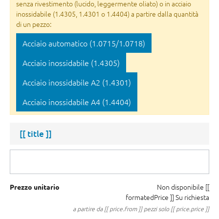
senza rivestimento (lucido, leggermente oliato) o in acciaio
inossidabile (1.4305, 1.4301 o 1.4404) a partire dalla quantità
di un pezzo:
Acciaio automatico (1.0715/1.0718)
Acciaio inossidabile (1.4305)
Acciaio inossidabile A2 (1.4301)
Acciaio inossidabile A4 (1.4404)
[[ title ]]
Non disponibile
[[
Prezzo unitario
formatedPrice ]]
Su richiesta
a partire da [[ price.from ]] pezzi solo [[ price.price ]]