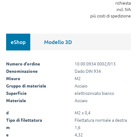
richiesta
incl. IVA
più costi di spedizione
eShop
Modello 3D
10 00 0934 0002/013
Numero d'ordine
Dado DIN 934
Denominazione
M2
Misura
Acciaio
Gruppo di materiale
elettrozincato bianco
Superficie
Acciaio
Materiale
M2 x 0,4
d
Filettatura normale a destra
Tipo di filettatura
1,6
m
4,32
e