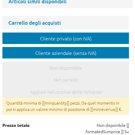
Articoli simili disponibili
Carrello degli acquisti
Cliente privato (con IVA)
Cliente aziendale (senza IVA)
Non disponibile
Nel carrello
Aggiuni nel cestino delle richieste
Quantità minima di [[minquantity]] pezzi. Da quel momento in
poi si applica un valore minimo di posizione di [[minrevenue]] €.
Non disponibile
[[
Prezzo totale
formatedSumprice ]]
Su