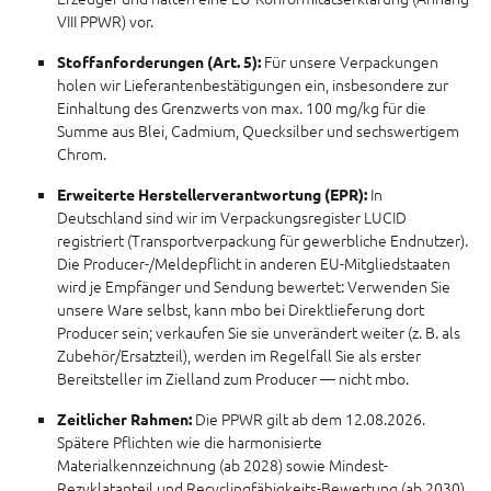
VIII PPWR) vor.
Für unsere Verpackungen
Stoffanforderungen (Art. 5):
holen wir Lieferantenbestätigungen ein, insbesondere zur
Einhaltung des Grenzwerts von max. 100 mg/kg für die
Summe aus Blei, Cadmium, Quecksilber und sechswertigem
Chrom.
In
Erweiterte Herstellerverantwortung (EPR):
Deutschland sind wir im Verpackungsregister LUCID
registriert (Transportverpackung für gewerbliche Endnutzer).
Die Producer-/Meldepflicht in anderen EU-Mitgliedstaaten
wird je Empfänger und Sendung bewertet: Verwenden Sie
unsere Ware selbst, kann mbo bei Direktlieferung dort
Producer sein; verkaufen Sie sie unverändert weiter (z. B. als
Zubehör/Ersatzteil), werden im Regelfall Sie als erster
Bereitsteller im Zielland zum Producer — nicht mbo.
Die PPWR gilt ab dem 12.08.2026.
Zeitlicher Rahmen:
Spätere Pflichten wie die harmonisierte
Materialkennzeichnung (ab 2028) sowie Mindest-
Rezyklatanteil und Recyclingfähigkeits-Bewertung (ab 2030)