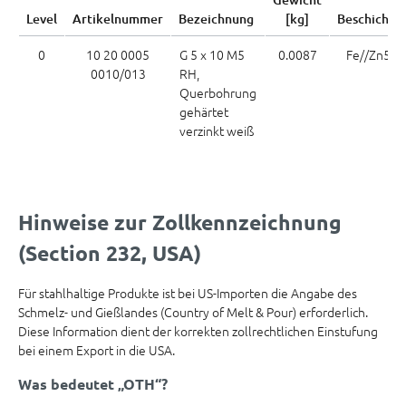
Level
Artikelnummer
Bezeichnung
[kg]
Beschichtu
0
10 20 0005
G 5 x 10 M5
0.0087
Fe//Zn5c 
0010/013
RH,
Querbohrung
gehärtet
verzinkt weiß
Hinweise zur Zollkennzeichnung
(Section 232, USA)
Für stahlhaltige Produkte ist bei US-Importen die Angabe des
Schmelz- und Gießlandes (Country of Melt & Pour) erforderlich.
Diese Information dient der korrekten zollrechtlichen Einstufung
bei einem Export in die USA.
Was bedeutet „OTH“?