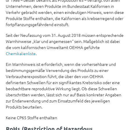
of 1986 – besser bekannt als Proposition 65 – verlangt von allen
Unternehmen, deren Produkte im Bundesstaat Kalifornien in
Verkehr gebracht werden, einen eindeutigen Hinweis, wenn diese
Produkte Stoffe enthalten, die Kalifornien als krebserregend oder
fortpflanzungsgefährdend einstuft.
Seit der Neufassung vom 31. August 2018 müssen entsprechende
Warnhinweise „klar und angemessen“ sein. Maßgeblich ist dabei
die vom kalifornischen Umweltamt OEHHA geführte
Chemikalienliste
.
Ein Warnhinweis ist erforderlich, wenn die vorhersehbare und
bestimmungsgemäße Verwendung des Produkts zu einer
Verbraucherexposition führt, die über den von OEHHA
definierten Schwellen für ein signifikantes Krebsrisiko oder eine
beobachtbare reproduktive Wirkung liegt. Ob diese Schwellen
überschritten werden, lässt sich nur auf Basis konkreter Angaben
zur Endanwendung und zum Einsatzumfeld des jeweiligen
Produkts beurteilen.
Keine CP65 Stoffe enthalten
RoHs (Restriction of Hazardous