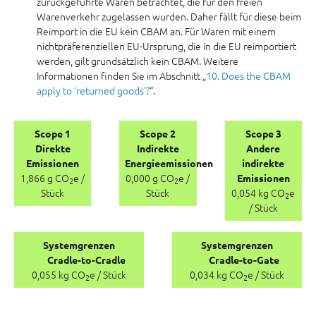
zurückgeführte Waren betrachtet, die für den freien
Warenverkehr zugelassen wurden. Daher fällt für diese beim
Reimport in die EU kein CBAM an. Für Waren mit einem
nichtpräferenziellen EU-Ursprung, die in die EU reimportiert
werden, gilt grundsätzlich kein CBAM. Weitere
Informationen finden Sie im Abschnitt „
10. Does the CBAM
apply to ‘returned goods’?
“.
Scope 1
Scope 2
Scope 3
Direkte
Indirekte
Andere
Emissionen
Energieemissionen
indirekte
1,866 g CO
e /
0,000 g CO
e /
Emissionen
2
2
Stück
Stück
0,054 kg CO
e
2
/ Stück
Systemgrenzen
Systemgrenzen
Cradle-to-Cradle
Cradle-to-Gate
0,055 kg CO
e / Stück
0,034 kg CO
e / Stück
2
2