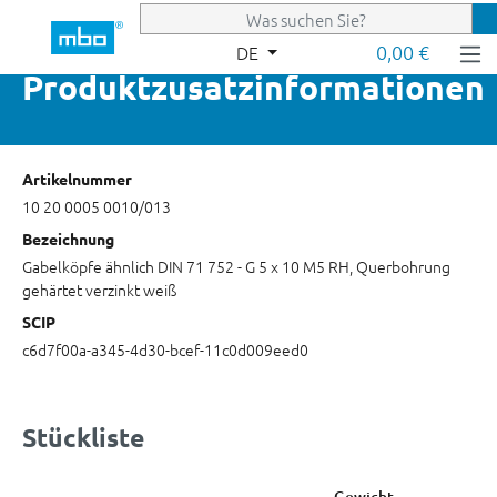
Zum Hauptinhalt springen
0,00 €
DE
Produktzusatzinformationen
Artikelnummer
10 20 0005 0010/013
Bezeichnung
Gabelköpfe ähnlich DIN 71 752 - G 5 x 10 M5 RH, Querbohrung
gehärtet verzinkt weiß
SCIP
c6d7f00a-a345-4d30-bcef-11c0d009eed0
Stückliste
Gewicht