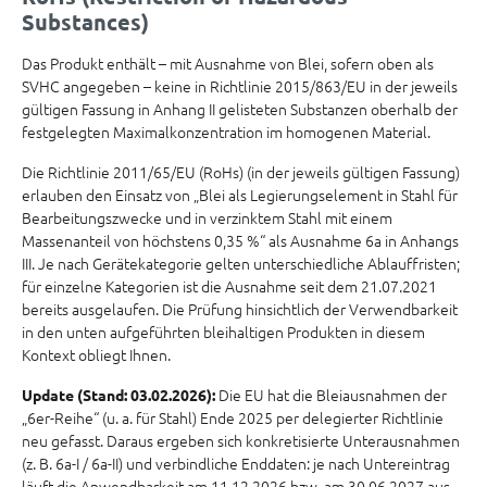
Substances)
Das Produkt enthält – mit Ausnahme von Blei, sofern oben als
SVHC angegeben – keine in Richtlinie 2015/863/EU in der jeweils
gültigen Fassung in Anhang II gelisteten Substanzen oberhalb der
festgelegten Maximalkonzentration im homogenen Material.
Die Richtlinie 2011/65/EU (RoHs) (in der jeweils gültigen Fassung)
erlauben den Einsatz von „Blei als Legierungselement in Stahl für
Bearbeitungszwecke und in verzinktem Stahl mit einem
Massenanteil von höchstens 0,35 %“ als Ausnahme 6a in Anhangs
III. Je nach Gerätekategorie gelten unterschiedliche Ablauffristen;
für einzelne Kategorien ist die Ausnahme seit dem 21.07.2021
bereits ausgelaufen. Die Prüfung hinsichtlich der Verwendbarkeit
in den unten aufgeführten bleihaltigen Produkten in diesem
Kontext obliegt Ihnen.
Die EU hat die Bleiausnahmen der
Update (Stand: 03.02.2026):
„6er-Reihe“ (u. a. für Stahl) Ende 2025 per delegierter Richtlinie
neu gefasst. Daraus ergeben sich konkretisierte Unterausnahmen
(z. B. 6a-I / 6a-II) und verbindliche Enddaten: je nach Untereintrag
läuft die Anwendbarkeit am 11.12.2026 bzw. am 30.06.2027 aus.