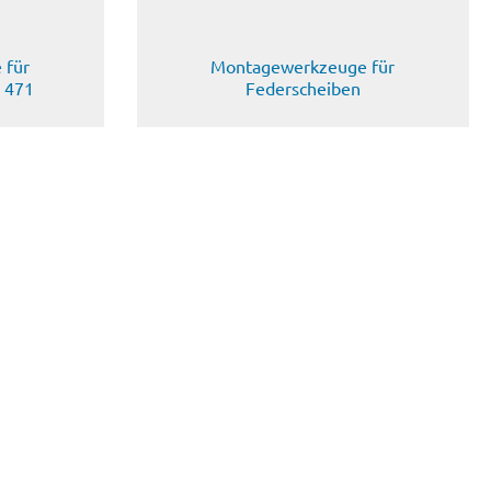
 für
Montagewerkzeuge für
N 471
Federscheiben