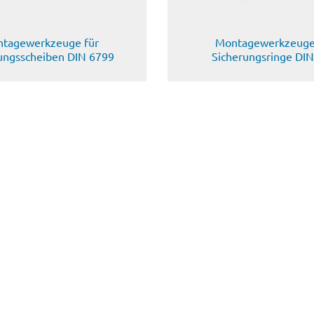
tagewerkzeuge für
Montagewerkzeuge
ungsscheiben DIN 6799
Sicherungsringe DI