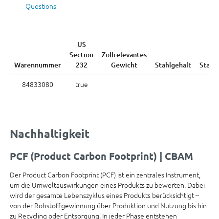
Questions
US
Section
Zollrelevantes
Warennummer
232
Gewicht
Stahlgehalt
Stahl
84833080
true
Nachhaltigkeit
PCF (Product Carbon Footprint) | CBAM
Der Product Carbon Footprint (PCF) ist ein zentrales Instrument,
um die Umweltauswirkungen eines Produkts zu bewerten. Dabei
wird der gesamte Lebenszyklus eines Produkts berücksichtigt –
von der Rohstoffgewinnung über Produktion und Nutzung bis hin
zu Recycling oder Entsorgung. In jeder Phase entstehen