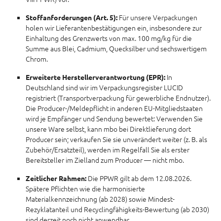
Für unsere Verpackungen
Stoffanforderungen (Art. 5):
holen wir Lieferantenbestätigungen ein, insbesondere zur
Einhaltung des Grenzwerts von max. 100 mg/kg für die
Summe aus Blei, Cadmium, Quecksilber und sechswertigem
Chrom.
In
Erweiterte Herstellerverantwortung (EPR):
Deutschland sind wir im Verpackungsregister LUCID
registriert (Transportverpackung für gewerbliche Endnutzer).
Die Producer-/Meldepflicht in anderen EU-Mitgliedstaaten
wird je Empfänger und Sendung bewertet: Verwenden Sie
unsere Ware selbst, kann mbo bei Direktlieferung dort
Producer sein; verkaufen Sie sie unverändert weiter (z. B. als
Zubehör/Ersatzteil), werden im Regelfall Sie als erster
Bereitsteller im Zielland zum Producer — nicht mbo.
Die PPWR gilt ab dem 12.08.2026.
Zeitlicher Rahmen:
Spätere Pflichten wie die harmonisierte
Materialkennzeichnung (ab 2028) sowie Mindest-
Rezyklatanteil und Recyclingfähigkeits-Bewertung (ab 2030)
sind derzeit noch nicht anwendbar.