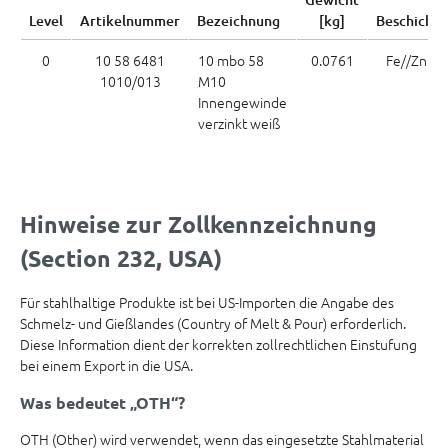
Level
Artikelnummer
Bezeichnung
[kg]
Beschicht
0
10 58 6481
10 mbo 58
0.0761
Fe//Zn5c 
1010/013
M10
Innengewinde
verzinkt weiß
Hinweise zur Zollkennzeichnung
(Section 232, USA)
Für stahlhaltige Produkte ist bei US-Importen die Angabe des
Schmelz- und Gießlandes (Country of Melt & Pour) erforderlich.
Diese Information dient der korrekten zollrechtlichen Einstufung
bei einem Export in die USA.
Was bedeutet „OTH“?
OTH (Other) wird verwendet, wenn das eingesetzte Stahlmaterial