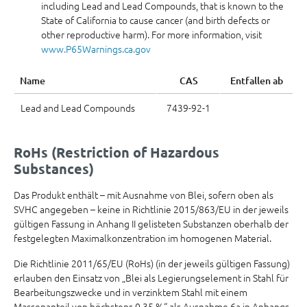
including Lead and Lead Compounds, that is known to the
State of California to cause cancer (and birth defects or
other reproductive harm). For more information, visit
www.P65Warnings.ca.gov
Name
CAS
Entfallen ab
Lead and Lead Compounds
7439-92-1
RoHs (Restriction of Hazardous
Substances)
Das Produkt enthält – mit Ausnahme von Blei, sofern oben als
SVHC angegeben – keine in Richtlinie 2015/863/EU in der jeweils
gültigen Fassung in Anhang II gelisteten Substanzen oberhalb der
festgelegten Maximalkonzentration im homogenen Material.
Die Richtlinie 2011/65/EU (RoHs) (in der jeweils gültigen Fassung)
erlauben den Einsatz von „Blei als Legierungselement in Stahl für
Bearbeitungszwecke und in verzinktem Stahl mit einem
Massenanteil von höchstens 0,35 %“ als Ausnahme 6a in Anhangs