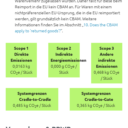
Warenverkehr zugelassen wurden. Daher fällt für diese beim
Reimport in die EU kein CBAM an. Für Waren mit einem
nichtpräferenziellen EU-Ursprung, die in die EU reimportiert
werden, gilt grundsätzlich kein CBAM. Weitere
Informationen finden Sie im Abschnitt „
10. Does the CBAM
apply to ‘returned goods’?
“.
Scope 1
Scope 2
Scope 3
Direkte
Indirekte
Andere
Emissionen
Energieemissionen
indirekte
0,0163 kg
0,000 g CO
e /
Emissionen
2
CO
e / Stück
Stück
0,468 kg CO
e
2
2
/ Stück
Systemgrenzen
Systemgrenzen
Cradle-to-Cradle
Cradle-to-Gate
0,485 kg CO
e / Stück
0,365 kg CO
e / Stück
2
2