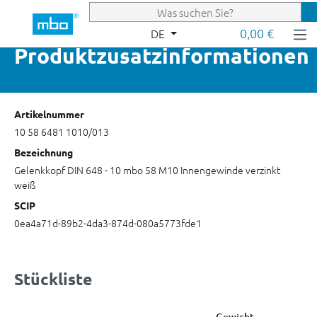
Zum Hauptinhalt springen
0,00 €
DE
Produktzusatzinformationen
Artikelnummer
10 58 6481 1010/013
Bezeichnung
Gelenkkopf DIN 648 - 10 mbo 58 M10 Innengewinde verzinkt
weiß
SCIP
0ea4a71d-89b2-4da3-874d-080a5773fde1
Stückliste
Gewicht