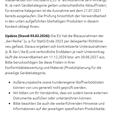
III. Je nach Gerätekategorie gelten unterschiedliche Ablauffristen;
für einzelne Kategorien ist die Ausnahme seit dem 21.07.2021
bereits ausgelaufen. Die Prüfung hinsichtlich der Verwendbarkeit
in den unten aufgeführten bleihaltigen Produkten in diesem
Kontext obliegt Ihnen.
Die EU hat die Bleiausnahmen der
Update (Stand: 03.02.2026):
„6er-Reihe“ (u. a. für Stahl) Ende 2025 per delegierter Richtlinie
neu gefasst. Daraus ergeben sich konkretisierte Unterausnahmen
(z. B. 6a-I / 6a-II) und verbindliche Enddaten: je nach Untereintrag
läuft die Anwendbarkeit am 11.12.2026 bzw. am 30.06.2027 aus.
Bitte berücksichtigen Sie diese Fristen in Ihrer
Konformitätsbewertung und Material-/Produktplanung für die
jeweilige Gerätekategorie.
Außereuropäische sowie kundeneigene Stoffverbotslisten
können von uns generell nicht geprüft werden.
Wir bitten um Ihr Verständnis, dass wir zudem keine externen
Dokumente ausfüllen oder unterzeichnen können.
Bitte beachten Sie auch die weiterführenden Hinweise und
Informationen auf der jeweiligen spezifischen Produktseite.