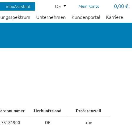
0,00 €
DE
Mein Konto
mboAssistant
tungsspektrum
Unternehmen
Kundenportal
Karriere
arennummer
Herkunftsland
Präferenziell
73181900
DE
true