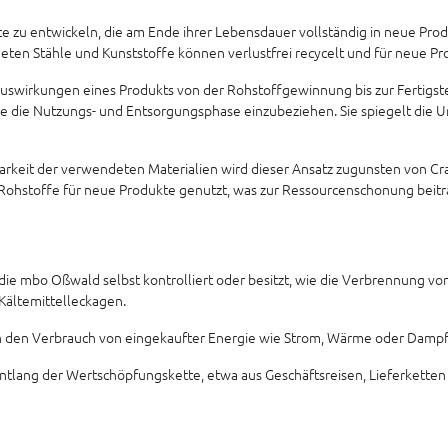
te zu entwickeln, die am Ende ihrer Lebensdauer vollständig in neue Prod
ndeten Stähle und Kunststoffe können verlustfrei recycelt und für neue P
wirkungen eines Produkts von der Rohstoffgewinnung bis zur Fertigstel
e die Nutzungs- und Entsorgungsphase einzubeziehen. Sie spiegelt die 
arkeit der verwendeten Materialien wird dieser Ansatz zugunsten von C
 Rohstoffe für neue Produkte genutzt, was zur Ressourcenschonung beitr
die mbo Oßwald selbst kontrolliert oder besitzt, wie die Verbrennung vo
Kältemittelleckagen.
rch den Verbrauch von eingekaufter Energie wie Strom, Wärme oder Dampf
entlang der Wertschöpfungskette, etwa aus Geschäftsreisen, Lieferkette