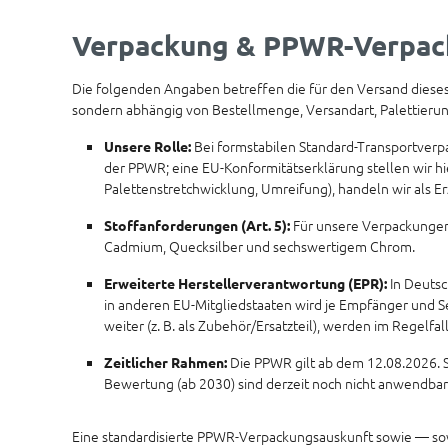
Verpackung & PPWR-Verpac
Die folgenden Angaben betreffen die für den Versand dieses 
sondern abhängig von Bestellmenge, Versandart, Palettier
Bei formstabilen Standard-Transportverpa
Unsere Rolle:
der PPWR; eine EU-Konformitätserklärung stellen wir hie
Palettenstretchwicklung, Umreifung), handeln wir als E
Für unsere Verpackungen 
Stoffanforderungen (Art. 5):
Cadmium, Quecksilber und sechswertigem Chrom.
In Deutsc
Erweiterte Herstellerverantwortung (EPR):
in anderen EU-Mitgliedstaaten wird je Empfänger und S
weiter (z. B. als Zubehör/Ersatzteil), werden im Regelfal
Die PPWR gilt ab dem 12.08.2026. S
Zeitlicher Rahmen:
Bewertung (ab 2030) sind derzeit noch nicht anwendbar
Eine standardisierte PPWR-Verpackungsauskunft sowie — sowe