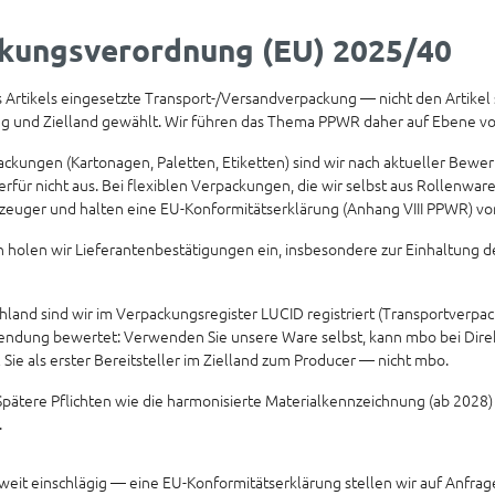
kungsverordnung (EU) 2025/40
Artikels eingesetzte Transport-/Versandverpackung — nicht den Artikel s
ung und Zielland gewählt. Wir führen das Thema PPWR daher auf Ebene 
ckungen (Kartonagen, Paletten, Etiketten) sind wir nach aktueller Bewe
rfür nicht aus. Bei flexiblen Verpackungen, die wir selbst aus Rollenwa
rzeuger und halten eine EU-Konformitätserklärung (Anhang VIII PPWR) vor
holen wir Lieferantenbestätigungen ein, insbesondere zur Einhaltung d
hland sind wir im Verpackungsregister LUCID registriert (Transportverpa
endung bewertet: Verwenden Sie unsere Ware selbst, kann mbo bei Direkt
l Sie als erster Bereitsteller im Zielland zum Producer — nicht mbo.
pätere Pflichten wie die harmonisierte Materialkennzeichnung (ab 2028) 
.
it einschlägig — eine EU-Konformitätserklärung stellen wir auf Anfrage