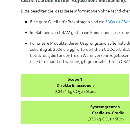
CBAM (Carbon Border Adjustment Mechanism):
Bitte beachten Sie, dass diese Informationen ohne rechtlichen
Eine gute Quelle für Praxisfragen sind die
FAQs zu CBA
Im Rahmen von CBAM gelten die Emissionen aus Scope 1 a
Für unsere Produkte, deren Ursprungsland außerhalb d
zukünftig ab 2026 die ggf. erforderlichen CO2-Zertifik
betrachtet, die für den freien Warenverkehr zugelassen
die EU reimportiert werden, gilt grundsätzlich kein CBA
Scope 1
Direkte Emissionen
0,0451 kg CO
e / Stück
2
Systemgrenzen
Cradle-to-Cradle
1,338 kg CO
e / Stück
2