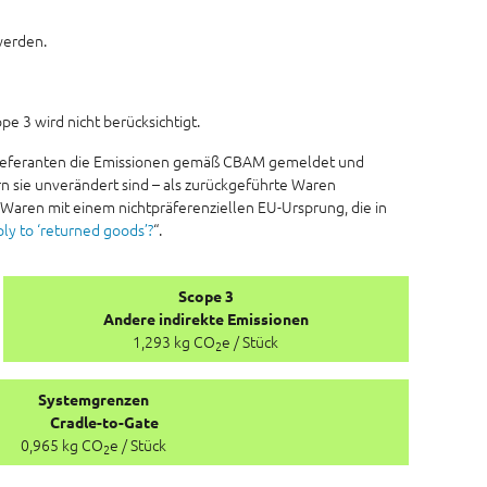
werden.
e 3 wird nicht berücksichtigt.
orlieferanten die Emissionen gemäß CBAM gemeldet und
rn sie unverändert sind – als zurückgeführte Waren
 Waren mit einem nichtpräferenziellen EU-Ursprung, die in
y to ‘returned goods’?
“.
Scope 3
Andere indirekte Emissionen
1,293 kg CO
e / Stück
2
Systemgrenzen
Cradle-to-Gate
0,965 kg CO
e / Stück
2