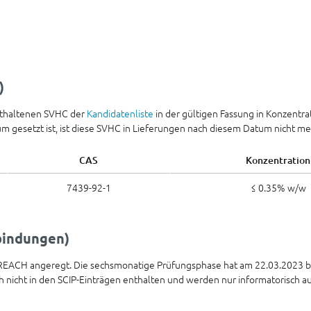
)
nthaltenen SVHC der
Kandidatenliste
in der gültigen Fassung in Konzentr
tum gesetzt ist, ist diese SVHC in Lieferungen nach diesem Datum nicht me
CAS
Konzentration
7439-92-1
≤ 0.35% w/w
rbindungen)
 REACH angeregt. Die sechsmonatige Prüfungsphase hat am 22.03.2023 b
 nicht in den SCIP-Einträgen enthalten und werden nur informatorisch au