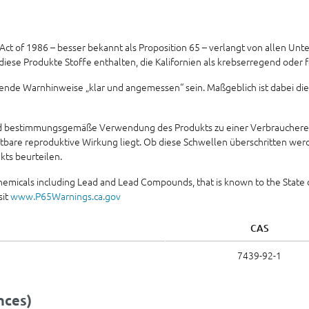
 Act of 1986 – besser bekannt als Proposition 65 – verlangt von allen Un
ese Produkte Stoffe enthalten, die Kalifornien als krebserregend oder 
ende Warnhinweise „klar und angemessen“ sein. Maßgeblich ist dabei d
und bestimmungsgemäße Verwendung des Produkts zu einer Verbraucherex
htbare reproduktive Wirkung liegt. Ob diese Schwellen überschritten werd
ts beurteilen.
hemicals including Lead and Lead Compounds, that is known to the State of
sit
www.P65Warnings.ca.gov
CAS
7439-92-1
nces)