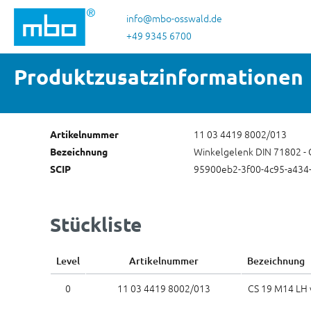
 Hauptinhalt springen
Zur Suche springen
Zur Hauptnavigation springen
info@mbo-osswald.de
+49 9345 6700
Produktzusatzinformationen
11 03 4419 8002/013
Artikelnummer
Winkelgelenk DIN 71802 - 
Bezeichnung
95900eb2-3f00-4c95-a434
SCIP
Stückliste
Level
Artikelnummer
Bezeichnung
0
11 03 4419 8002/013
CS 19 M14 LH 