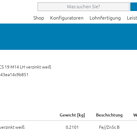
Shop
Konfiguratoren
Lohnfertigung
Leis
CS 19 M14 LH verzinkt weiß
-43ea14c9b851
Gewicht [kg]
Beschichtung
W
verzinkt weiß
0.2101
Fe//Zn5c B