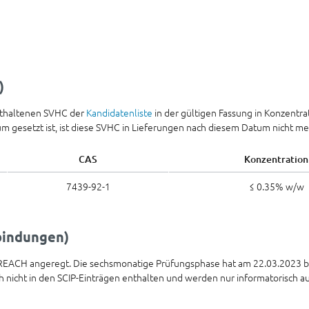
)
nthaltenen SVHC der
Kandidatenliste
in der gültigen Fassung in Konzentr
tum gesetzt ist, ist diese SVHC in Lieferungen nach diesem Datum nicht me
CAS
Konzentration
7439-92-1
≤ 0.35% w/w
rbindungen)
 REACH angeregt. Die sechsmonatige Prüfungsphase hat am 22.03.2023 b
 nicht in den SCIP-Einträgen enthalten und werden nur informatorisch au