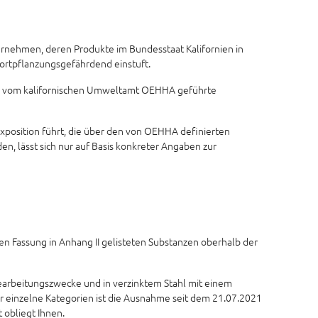
ternehmen, deren Produkte im Bundesstaat Kalifornien in
fortpflanzungsgefährdend einstuft.
ie vom kalifornischen Umweltamt OEHHA geführte
position führt, die über den von OEHHA definierten
en, lässt sich nur auf Basis konkreter Angaben zur
en Fassung in Anhang II gelisteten Substanzen oberhalb der
 Bearbeitungszwecke und in verzinktem Stahl mit einem
ür einzelne Kategorien ist die Ausnahme seit dem 21.07.2021
 obliegt Ihnen.