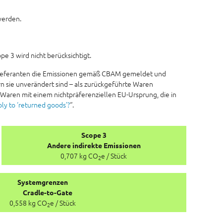
werden.
e 3 wird nicht berücksichtigt.
orlieferanten die Emissionen gemäß CBAM gemeldet und
rn sie unverändert sind – als zurückgeführte Waren
 Waren mit einem nichtpräferenziellen EU-Ursprung, die in
y to ‘returned goods’?
“.
Scope 3
Andere indirekte Emissionen
0,707 kg CO
e / Stück
2
Systemgrenzen
Cradle-to-Gate
0,558 kg CO
e / Stück
2