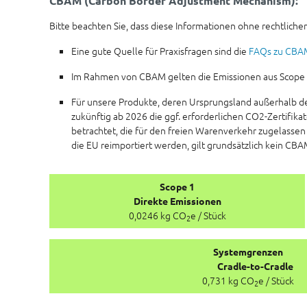
CBAM (Carbon Border Adjustment Mechanism):
Bitte beachten Sie, dass diese Informationen ohne rechtlichen
Eine gute Quelle für Praxisfragen sind die
FAQs zu CBA
Im Rahmen von CBAM gelten die Emissionen aus Scope 1 a
Für unsere Produkte, deren Ursprungsland außerhalb d
zukünftig ab 2026 die ggf. erforderlichen CO2-Zertifik
betrachtet, die für den freien Warenverkehr zugelassen
die EU reimportiert werden, gilt grundsätzlich kein CBA
Scope 1
Direkte Emissionen
0,0246 kg CO
e / Stück
2
Systemgrenzen
Cradle-to-Cradle
0,731 kg CO
e / Stück
2