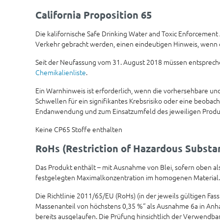
California Proposition 65
Die kalifornische Safe Drinking Water and Toxic Enforcement
Verkehr gebracht werden, einen eindeutigen Hinweis, wenn di
Seit der Neufassung vom 31. August 2018 müssen entsprech
Chemikalienliste
.
Ein Warnhinweis ist erforderlich, wenn die vorhersehbare 
Schwellen für ein signifikantes Krebsrisiko oder eine beobac
Endanwendung und zum Einsatzumfeld des jeweiligen Produk
Keine CP65 Stoffe enthalten
RoHs (Restriction of Hazardous Substa
Das Produkt enthält – mit Ausnahme von Blei, sofern oben al
festgelegten Maximalkonzentration im homogenen Material.
Die Richtlinie 2011/65/EU (RoHs) (in der jeweils gültigen Fa
Massenanteil von höchstens 0,35 %“ als Ausnahme 6a in Anhan
bereits ausgelaufen. Die Prüfung hinsichtlich der Verwendba