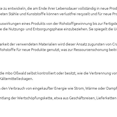
te zu entwickeln, die am Ende ihrer Lebensdauer vollständig in neue Prod
ndeten Stähle und Kunststoffe können verlustfrei recycelt und für neue P
wirkungen eines Produkts von der Rohstoffgewinnung bis zur Fertigstel
e die Nutzungs- und Entsorgungsphase einzubeziehen. Sie spiegelt die 
arkeit der verwendeten Materialien wird dieser Ansatz zugunsten von C
 Rohstoffe für neue Produkte genutzt, was zur Ressourcenschonung beitr
die mbo Oßwald selbst kontrolliert oder besitzt, wie die Verbrennung vo
Kältemittelleckagen.
rch den Verbrauch von eingekaufter Energie wie Strom, Wärme oder Dampf
entlang der Wertschöpfungskette, etwa aus Geschäftsreisen, Lieferkette