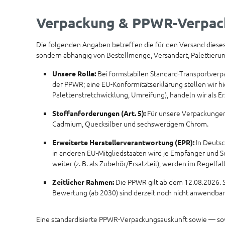
Verpackung & PPWR-Verpac
Die folgenden Angaben betreffen die für den Versand dieses 
sondern abhängig von Bestellmenge, Versandart, Palettier
Bei formstabilen Standard-Transportverpa
Unsere Rolle:
der PPWR; eine EU-Konformitätserklärung stellen wir hie
Palettenstretchwicklung, Umreifung), handeln wir als E
Für unsere Verpackungen 
Stoffanforderungen (Art. 5):
Cadmium, Quecksilber und sechswertigem Chrom.
In Deutsc
Erweiterte Herstellerverantwortung (EPR):
in anderen EU-Mitgliedstaaten wird je Empfänger und S
weiter (z. B. als Zubehör/Ersatzteil), werden im Regelfal
Die PPWR gilt ab dem 12.08.2026. S
Zeitlicher Rahmen:
Bewertung (ab 2030) sind derzeit noch nicht anwendbar
Eine standardisierte PPWR-Verpackungsauskunft sowie — sowe