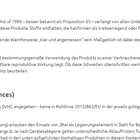
 Act of 1986 – besser bekannt als Proposition 65 – verlangt von allen Un
ese Produkte Stoffe enthalten, die Kalifornien als krebserregend oder 
ende Warnhinweise „klar und angemessen“ sein. Maßgeblich ist dabei d
und bestimmungsgemäße Verwendung des Produkts zu einer Verbraucherex
htbare reproduktive Wirkung liegt. Ob diese Schwellen überschritten werd
ts beurteilen.
nces)
s SVHC angegeben – keine in Richtlinie 2015/863/EU in der jeweils gültig
ssung) erlauben den Einsatz von „Blei als Legierungselement in Stahl für
gs III. Je nach Gerätekategorie gelten unterschiedliche Ablauffristen; f
rkeit in den unten aufgeführten bleihaltigen Produkten in diesem Kontext