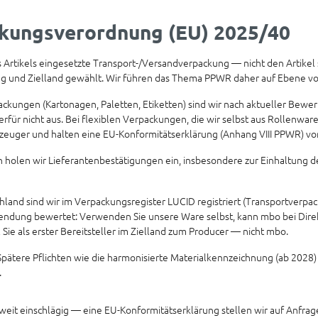
kungsverordnung (EU) 2025/40
Artikels eingesetzte Transport-/Versandverpackung — nicht den Artikel s
ung und Zielland gewählt. Wir führen das Thema PPWR daher auf Ebene 
ckungen (Kartonagen, Paletten, Etiketten) sind wir nach aktueller Bewe
rfür nicht aus. Bei flexiblen Verpackungen, die wir selbst aus Rollenwa
rzeuger und halten eine EU-Konformitätserklärung (Anhang VIII PPWR) vor
holen wir Lieferantenbestätigungen ein, insbesondere zur Einhaltung d
hland sind wir im Verpackungsregister LUCID registriert (Transportverpa
endung bewertet: Verwenden Sie unsere Ware selbst, kann mbo bei Direkt
l Sie als erster Bereitsteller im Zielland zum Producer — nicht mbo.
pätere Pflichten wie die harmonisierte Materialkennzeichnung (ab 2028) 
.
it einschlägig — eine EU-Konformitätserklärung stellen wir auf Anfrage