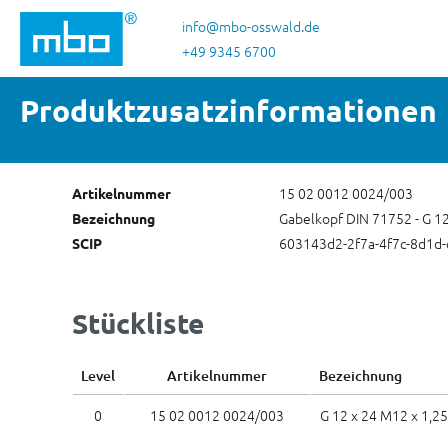
 Hauptinhalt springen
Zur Suche springen
Zur Hauptnavigation springen
info@mbo-osswald.de
+49 9345 6700
Produktzusatzinformationen
15 02 0012 0024/003
Artikelnummer
Gabelkopf DIN 71752 - G 12 
Bezeichnung
603143d2-2f7a-4f7c-8d1d
SCIP
Stückliste
Level
Artikelnummer
Bezeichnung
0
15 02 0012 0024/003
G 12 x 24 M12 x 1,25 