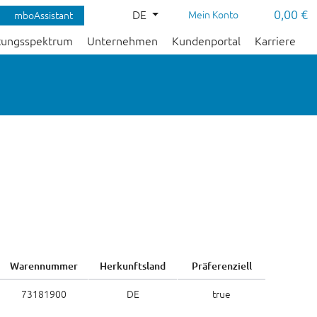
0,00 €
DE
Mein Konto
mboAssistant
tungsspektrum
Unternehmen
Kundenportal
Karriere
Warennummer
Herkunftsland
Präferenziell
73181900
DE
true