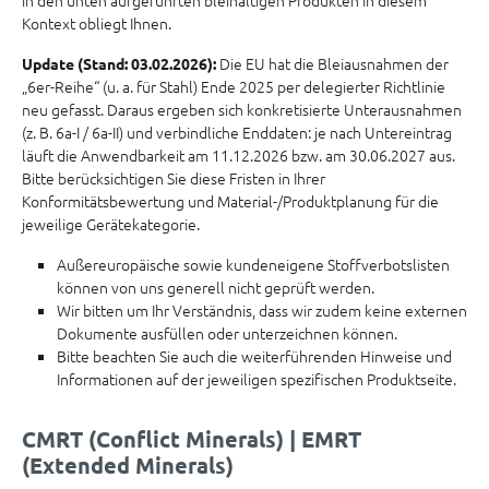
in den unten aufgeführten bleihaltigen Produkten in diesem
Kontext obliegt Ihnen.
Die EU hat die Bleiausnahmen der
Update (Stand: 03.02.2026):
„6er-Reihe“ (u. a. für Stahl) Ende 2025 per delegierter Richtlinie
neu gefasst. Daraus ergeben sich konkretisierte Unterausnahmen
(z. B. 6a-I / 6a-II) und verbindliche Enddaten: je nach Untereintrag
läuft die Anwendbarkeit am 11.12.2026 bzw. am 30.06.2027 aus.
Bitte berücksichtigen Sie diese Fristen in Ihrer
Konformitätsbewertung und Material-/Produktplanung für die
jeweilige Gerätekategorie.
Außereuropäische sowie kundeneigene Stoffverbotslisten
können von uns generell nicht geprüft werden.
Wir bitten um Ihr Verständnis, dass wir zudem keine externen
Dokumente ausfüllen oder unterzeichnen können.
Bitte beachten Sie auch die weiterführenden Hinweise und
Informationen auf der jeweiligen spezifischen Produktseite.
CMRT (Conflict Minerals) | EMRT
(Extended Minerals)