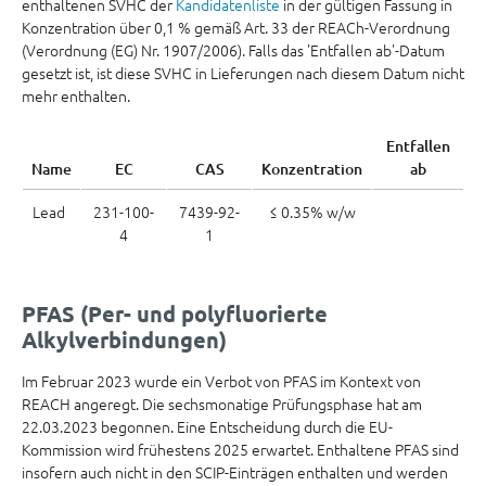
enthaltenen SVHC der
Kandidatenliste
in der gültigen Fassung in
Konzentration über 0,1 % gemäß Art. 33 der REACh-Verordnung
(Verordnung (EG) Nr. 1907/2006). Falls das 'Entfallen ab'-Datum
gesetzt ist, ist diese SVHC in Lieferungen nach diesem Datum nicht
mehr enthalten.
Entfallen
Name
EC
CAS
Konzentration
ab
Lead
231-100-
7439-92-
≤ 0.35% w/w
4
1
PFAS (Per- und polyfluorierte
Alkylverbindungen)
Im Februar 2023 wurde ein Verbot von PFAS im Kontext von
REACH angeregt. Die sechsmonatige Prüfungsphase hat am
22.03.2023 begonnen. Eine Entscheidung durch die EU-
Kommission wird frühestens 2025 erwartet. Enthaltene PFAS sind
insofern auch nicht in den SCIP-Einträgen enthalten und werden