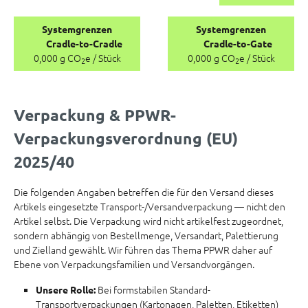
Systemgrenzen
Systemgrenzen
Cradle-to-Cradle
Cradle-to-Gate
0,000 g CO
e / Stück
0,000 g CO
e / Stück
2
2
Verpackung & PPWR-
Verpackungsverordnung (EU)
2025/40
Die folgenden Angaben betreffen die für den Versand dieses
Artikels eingesetzte Transport-/Versandverpackung — nicht den
Artikel selbst. Die Verpackung wird nicht artikelfest zugeordnet,
sondern abhängig von Bestellmenge, Versandart, Palettierung
und Zielland gewählt. Wir führen das Thema PPWR daher auf
Ebene von Verpackungsfamilien und Versandvorgängen.
Bei formstabilen Standard-
Unsere Rolle:
Transportverpackungen (Kartonagen, Paletten, Etiketten)