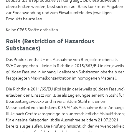
beobachtbare reproduktive Wirkung liegt. Ob diese Schwellen
überschritten werden, lässt sich nur auf Basis konkreter Angaben
zur Endanwendung und zum Einsatzumfeld des jeweiligen
Produkts beurteilen.
Keine CP65 Stoffe enthalten
RoHs (Restriction of Hazardous
Substances)
Das Produkt enthält – mit Ausnahme von Blei, sofern oben als
SVHC angegeben – keine in Richtlinie 2015/863/EU in der jeweils
gültigen Fassung in Anhang II gelisteten Substanzen oberhalb der
festgelegten Maximalkonzentration im homogenen Material.
Die Richtlinie 2011/65/EU (RoHs) (in der jeweils gültigen Fassung)
erlauben den Einsatz von „Blei als Legierungselement in Stahl für
Bearbeitungszwecke und in verzinktem Stahl mit einem
Massenanteil von höchstens 0,35 %“ als Ausnahme 6a in Anhangs
III. Je nach Gerätekategorie gelten unterschiedliche Ablauffristen;
für einzelne Kategorien ist die Ausnahme seit dem 21.07.2021
bereits ausgelaufen. Die Prüfung hinsichtlich der Verwendbarkeit