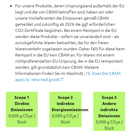
Für unsere Produkte, deren Ursprungsland außerhalb der EU
liegt und die von CBAM betroffen sind, haben wir oder
unsere Vorlieferanten die Emissionen gemäß CBAM
gemeldet und zukünftig ab 2026 die ggf. erforderlichen
CO2-Zertifikate beglichen. Bei einem Reimport in die EU
werden diese Produkte – sofern sie unverändert sind – als
zurückgeführte Waren betrachtet, die für den freien
Warenverkehr zugelassen wurden. Daher fällt für diese beim
Reimport in die EU kein CBAM an. Für Waren mit einem
nichtpräferenziellen EU-Ursprung, die in die EU reimportiert
werden, gilt grundsätzlich kein CBAM. Weitere
Informationen finden Sie im Abschnitt „
10. Does the CBAM
apply to ‘returned goods’?
“.
Scope 1
Scope 2
Scope 3
Direkte
Indirekte
Andere
Emissionen
Energieemissionen
indirekte
0,000 g CO
e /
0,000 g CO
e /
Emissionen
2
2
Stück
Stück
0,000 g CO
e /
2
Stück