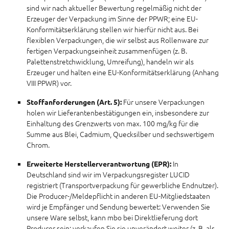
sind wir nach aktueller Bewertung regelmäßig nicht der
Erzeuger der Verpackung im Sinne der PPWR; eine EU-
Konformitätserklärung stellen wir hierfür nicht aus. Bei
flexiblen Verpackungen, die wir selbst aus Rollenware zur
fertigen Verpackungseinheit zusammenfügen (z. B.
Palettenstretchwicklung, Umreifung), handeln wir als
Erzeuger und halten eine EU-Konformitätserklärung (Anhang
VIII PPWR) vor.
Für unsere Verpackungen
Stoffanforderungen (Art. 5):
holen wir Lieferantenbestätigungen ein, insbesondere zur
Einhaltung des Grenzwerts von max. 100 mg/kg für die
Summe aus Blei, Cadmium, Quecksilber und sechswertigem
Chrom.
In
Erweiterte Herstellerverantwortung (EPR):
Deutschland sind wir im Verpackungsregister LUCID
registriert (Transportverpackung für gewerbliche Endnutzer).
Die Producer-/Meldepflicht in anderen EU-Mitgliedstaaten
wird je Empfänger und Sendung bewertet: Verwenden Sie
unsere Ware selbst, kann mbo bei Direktlieferung dort
Producer sein; verkaufen Sie sie unverändert weiter (z. B. als