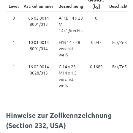
Level
Artikelnummer
Bezeichnung
[kg]
Beschichtun
0
66 02 0014
AFKB 14 x 28
0
8001/013
M
14x1,5rechts
1
10 01 0014
FKB 14 x 28
0.047
Fe//Zn8c B
8001/014
verzinkt
weiß
1
16 02 0014
G 14 x 28
0.1689
Fe//Zn5c B
0028/013
M14 x 1,5
verzinkt
weiß
Hinweise zur Zollkennzeichnung
(Section 232, USA)