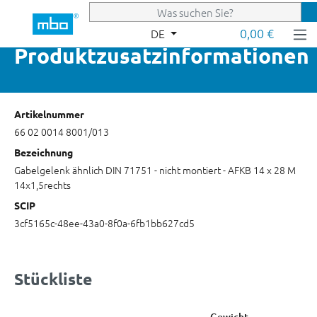
Zum Hauptinhalt springen
0,00 €
DE
Produktzusatzinformationen
Artikelnummer
66 02 0014 8001/013
Bezeichnung
Gabelgelenk ähnlich DIN 71751 - nicht montiert - AFKB 14 x 28 M
14x1,5rechts
SCIP
3cf5165c-48ee-43a0-8f0a-6fb1bb627cd5
Stückliste
Gewicht