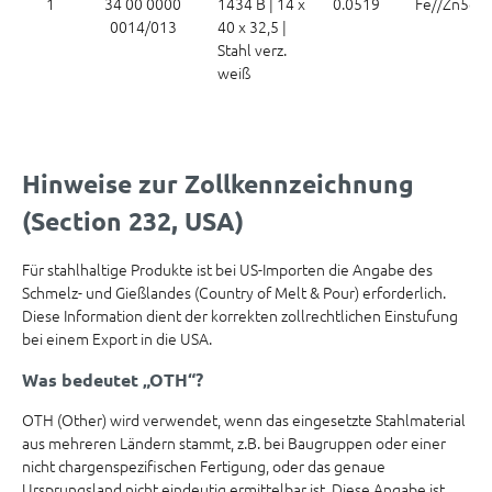
1
34 00 0000
1434 B | 14 x
0.0519
Fe//Zn5c B
0014/013
40 x 32,5 |
Stahl verz.
weiß
Hinweise zur Zollkennzeichnung
(Section 232, USA)
Für stahlhaltige Produkte ist bei US-Importen die Angabe des
Schmelz- und Gießlandes (Country of Melt & Pour) erforderlich.
Diese Information dient der korrekten zollrechtlichen Einstufung
bei einem Export in die USA.
Was bedeutet „OTH“?
OTH (Other) wird verwendet, wenn das eingesetzte Stahlmaterial
aus mehreren Ländern stammt, z.B. bei Baugruppen oder einer
nicht chargenspezifischen Fertigung, oder das genaue
Ursprungsland nicht eindeutig ermittelbar ist. Diese Angabe ist