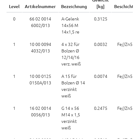
Level
Artikelnummer
Bezeichnung
[kg]
Beschichtun
0
66 02 0014
A-Gelenk
0.3125
6002/013
14x56 M
14x1,5 re
1
10 00 0094
4 x 32 für
0.0032
Fe//Zn5c B
4032/013
Bolzen Ø
12/14/16
verz. weiß
1
10 00 0125
A 15 für
0.0074
Fe//Zn5c B
0150A/013
Bolzen Ø 14
verzinkt
weiß
1
16 02 0014
G 14 x 56
0.2475
Fe//Zn5c B
0056/013
M14 x 1,5
verzinkt
weiß