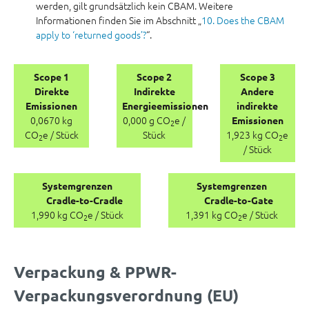
werden, gilt grundsätzlich kein CBAM. Weitere
Informationen finden Sie im Abschnitt „
10. Does the CBAM
apply to ‘returned goods’?
“.
Scope 1
Scope 2
Scope 3
Direkte
Indirekte
Andere
Emissionen
Energieemissionen
indirekte
0,0670 kg
0,000 g CO
e /
Emissionen
2
CO
e / Stück
Stück
1,923 kg CO
e
2
2
/ Stück
Systemgrenzen
Systemgrenzen
Cradle-to-Cradle
Cradle-to-Gate
1,990 kg CO
e / Stück
1,391 kg CO
e / Stück
2
2
Verpackung & PPWR-
Verpackungsverordnung (EU)