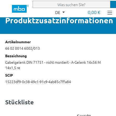
Zum Hauptinhalt springen
0,00 €
DE
Produktzusatzinformationen
Artikelnummer
66 02 0014 6002/013
Bezeichnung
Gabelgelenk DIN 71751 - nicht montiert - A-Gelenk 14x56 M
14x1,5 re
SCIP
15223df9-0c38-49c1-91c9-4ab85c7ffa84
Stückliste
Gewicht