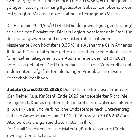
SVHC angegeben – keine in Richtlinie 2015/863/EU in der jeweils
gültigen Fassung in Anhang II gelisteten Substanzen oberhalb der
festgelegten Maximalkonzentration im homogenen Material.
Die Richtlinie 2011/65/EU (RoHs) (in der jeweils gültigen Fassung)
erlauben den Einsatz von „Blei als Legierungselement in Stahl für
Bearbeitungszwecke und in verzinktem Stahl mit einem
Massenanteil von höchstens 0,35 %“ als Ausnahme 6a in Anhangs
III. Je nach Gerätekategorie gelten unterschiedliche Ablauffristen;
für einzelne Kategorien ist die Ausnahme seit dem 21.07.2021
bereits ausgelaufen. Die Prüfung hinsichtlich der Verwendbarkeit
in den unten aufgeführten bleihaltigen Produkten in diesem
Kontext obliegt Ihnen.
Die EU hat die Bleiausnahmen der
Update (Stand: 03.02.2026):
„6er-Reihe“ (u. a. für Stahl) Ende 2025 per delegierter Richtlinie
neu gefasst. Daraus ergeben sich konkretisierte Unterausnahmen
(z. B. 6a-I / 6a-II) und verbindliche Enddaten: je nach Untereintrag
läuft die Anwendbarkeit am 11.12.2026 bzw. am 30.06.2027 aus.
Bitte berücksichtigen Sie diese Fristen in Ihrer
Konformitätsbewertung und Material-/Produktplanung für die
jeweilige Gerätekategorie.